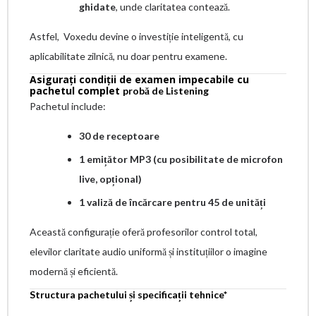
ghidate
, unde claritatea contează.
Astfel, Voxedu devine o investiție inteligentă, cu
aplicabilitate zilnică, nu doar pentru examene.
Asigurați condiții de examen impecabile cu
pachetul complet
probă de Listening
Pachetul include:
30 de receptoare
1 emițător MP3 (cu posibilitate de microfon
live, opțional)
1 valiză de încărcare pentru 45 de unități
Această configurație oferă profesorilor control total,
elevilor claritate audio uniformă și instituțiilor o imagine
modernă și eficientă.
Structura pachetului și specificații tehnice*