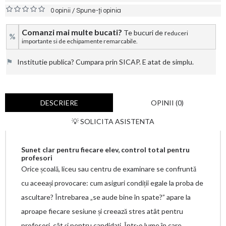
/
0 opinii
Spune-ţi opinia
Comanzi mai multe bucati?
Te bucuri de r
educeri
%
importante si de echipamente remarcabile.
⚑
Institutie publica? Cumpara prin SICAP. E atat de simplu.
DESCRIERE
OPINII (0)
💡 SOLICITA ASISTENTA
Sunet clar pentru fiecare elev, control total pentru
profesori
Orice școală, liceu sau centru de examinare se confruntă
cu aceeași provocare: cum asiguri condiții egale la proba de
ascultare? Întrebarea „se aude bine în spate?” apare la
aproape fiecare sesiune și creează stres atât pentru
profesori, cât și pentru candidați. Într-o lume în care