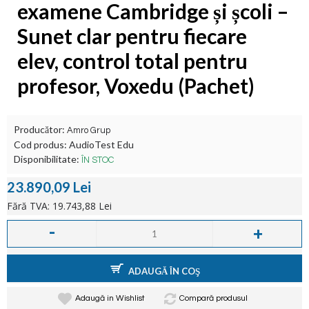
examene Cambridge și școli –
Sunet clar pentru fiecare
elev, control total pentru
profesor, Voxedu (Pachet)
Producător:
Amro Grup
Cod produs:
AudioTest Edu
Disponibilitate:
ÎN STOC
23.890,09 Lei
Fără TVA: 19.743,88 Lei
-
+
ADAUGĂ ÎN COŞ
Adaugă in Wishlist
Compară produsul