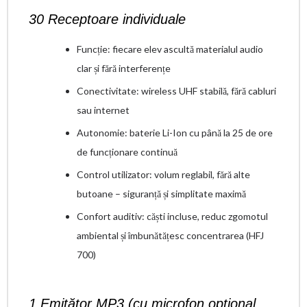
30 Receptoare individuale
Funcție: fiecare elev ascultă materialul audio
clar și fără interferențe
Conectivitate: wireless UHF stabilă, fără cabluri
sau internet
Autonomie: baterie Li-Ion cu până la 25 de ore
de funcționare continuă
Control utilizator: volum reglabil, fără alte
butoane – siguranță și simplitate maximă
Confort auditiv: căști incluse, reduc zgomotul
ambiental și îmbunătățesc concentrarea (HFJ
700)
1 Emițător MP3 (cu microfon opțional