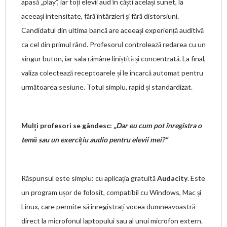
apasă „play”, iar toți elevii aud în căști același sunet, la
aceeași intensitate, fără întârzieri și fără distorsiuni.
Candidatul din ultima bancă are aceeași experiență auditivă
ca cel din primul rând. Profesorul controlează redarea cu un
singur buton, iar sala rămâne liniștită și concentrată. La final,
valiza colectează receptoarele și le încarcă automat pentru
următoarea sesiune. Totul simplu, rapid și standardizat.
Mulți profesori se gândesc:
„Dar eu cum pot înregistra o
temă sau un exercițiu audio pentru elevii mei?”
Răspunsul este simplu: cu aplicația gratuită
Audacity
. Este
un program ușor de folosit, compatibil cu Windows, Mac și
Linux, care permite să înregistrați vocea dumneavoastră
direct la microfonul laptopului sau al unui microfon extern.