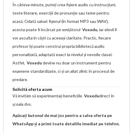
În câteva minute, puteți crea fișiere audio cu instrucțiuni,
texte literare, exerciții de pronunție sau teme pentru
acasă. Odată salvat fișierul (în format MP3 sau WAV),
acesta poate fi încărcat pe emițătorul
Voxedu
, iar elevii îl
vor asculta în căști cu aceeași claritate. Practic, fiecare
profesor își poate construi propria bibliotecă audio
personalizată, adaptată exact la nivelul și nevoile clasei.
Astfel,
Voxedu
devine nu doar un instrument pentru
examene standardizate, ci și un aliat zilnic în procesul de
predare.
Solicită oferta acum
Vă invităm să experimentați beneficiile
Voxedu
direct în
școala dvs.
Apăsați butonul de mai jos pentru a salva oferta pe
WhatsApp și a primi toate detaliile imediat pe telefon.