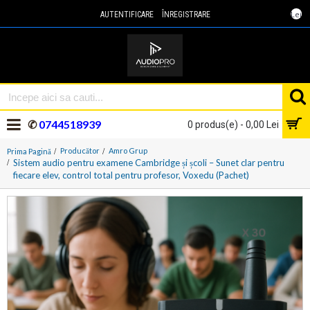
Lei
AUTENTIFICARE
ÎNREGISTRARE
✆
0744518939
0 produs(e) - 0,00 Lei
Producător
Amro Grup
Prima Pagină
Sistem audio pentru examene Cambridge și școli – Sunet clar pentru
fiecare elev, control total pentru profesor, Voxedu (Pachet)