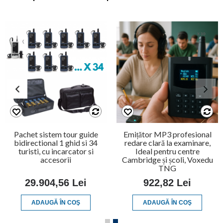
Pachet sistem tour guide
Emițător MP3 profesional
bidirectional 1 ghid si 34
redare clară la examinare,
turisti, cu incarcator si
Ideal pentru centre
accesorii
Cambridge și școli, Voxedu
TNG
29.904,56 Lei
922,82 Lei
ADAUGĂ ÎN COŞ
ADAUGĂ ÎN COŞ