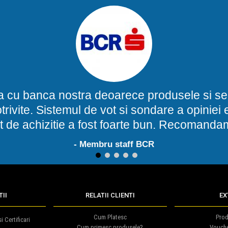
a cu banca nostra deoarece produsele si ser
potrivite. Sistemul de vot si sondare a opinie
t de achizitie a fost foarte bun. Recomand
- Membru staff BCR
1
2
3
4
5
II
RELATII CLIENTI
EX
Cum Platesc
Prod
i Certificari
Cum primesc produsele?
Vouch