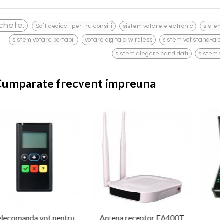
,
,
ichete:
Soft dedicat pentru consilii
sistem votare electronic
siste
,
,
sistem votare portabil
votare digitala wireless
sistem vot stand-al
,
sistem alegere candidati
sistem 
Cumparate frecvent impreuna
elecomanda vot pentru
Antena receptor EA400T