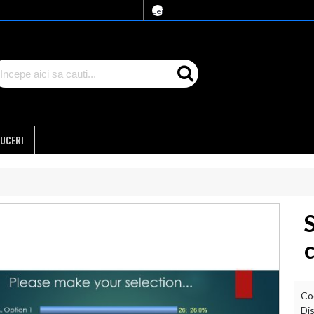
Lei
UCERI
c
Co
Dis