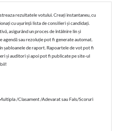
streaza rezultatele votului. Creați instantaneu, cu
ionați cu ușurință lista de consilieri și candidați.
ivă, asigurând un proces de întâlnire lin și
e agendă sau rezoluție pot fi generate automat.
l în șabloanele de raport. Rapoartele de vot pot fi
ri și auditori și apoi pot fi publicate pe site-ul
bil!
Multipla /Clasament /Adevarat sau Fals/Scoruri