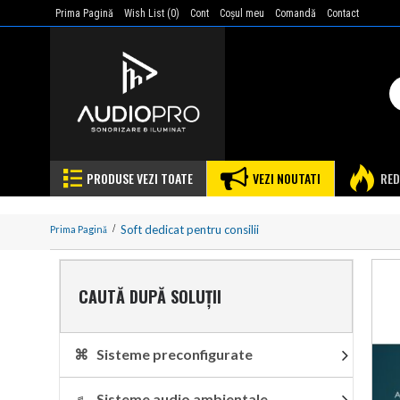
Prima Pagină
Wish List (
0
)
Cont
Coşul meu
Comandă
Contact
PRODUSE VEZI TOATE
VEZI NOUTATI
RED
Soft dedicat pentru consilii
Prima Pagină
CAUTĂ DUPĂ SOLUȚII
⌘ Sisteme preconfigurate
♬ Sisteme audio ambientale