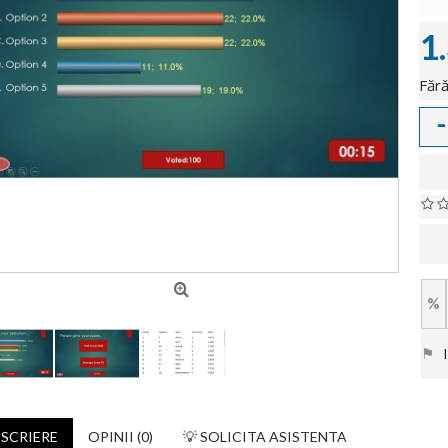
1
Fără
-
%
⚑
In
SCRIERE
OPINII (0)
💡 SOLICITA ASISTENTA