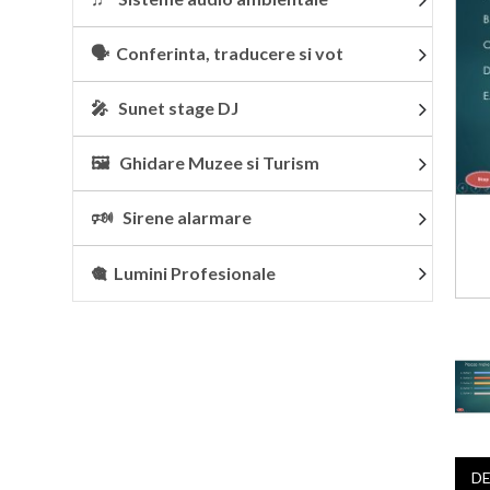
🗣 Conferinta, traducere si vot
🎤 Sunet stage DJ
🖼 Ghidare Muzee si Turism
🕬 Sirene alarmare
🎕 Lumini Profesionale
DE