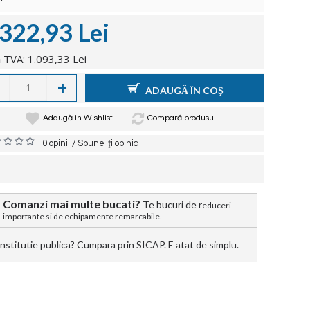
.322,93 Lei
 TVA: 1.093,33 Lei
+
ADAUGĂ ÎN COŞ
Adaugă in Wishlist
Compară produsul
/
0 opinii
Spune-ţi opinia
Comanzi mai multe bucati?
Te bucuri de r
educeri
importante si de echipamente remarcabile.
stitutie publica? Cumpara prin SICAP. E atat de simplu.