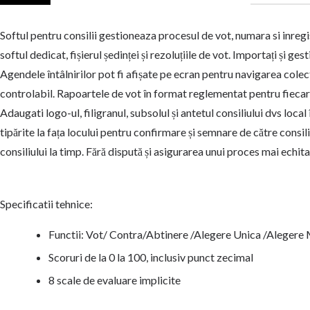
Softul pentru consilii gestioneaza procesul de vot, numara si inregi
softul dedicat, fișierul ședinței și rezoluțiile de vot. Importați și gest
Agendele întâlnirilor pot fi afișate pe ecran pentru navigarea colect
controlabil. Rapoartele de vot în format reglementat pentru fiecar
Adaugati logo-ul, filigranul, subsolul și antetul consiliului dvs loca
tipărite la fața locului pentru confirmare și semnare de către consilie
consiliului la timp. Fără dispută și asigurarea unui proces mai echita
Specificatii tehnice:
Functii: Vot/ Contra/Abtinere /Alegere Unica /Alegere 
Scoruri de la 0 la 100, inclusiv punct zecimal
8 scale de evaluare implicite