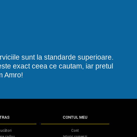
viciile sunt la standarde superioare.
i este exact ceea ce cautam, iar pretul
am Amro!
TRAS
CONTUL MEU
ucători
Cont
ere cadou
Istoric comenzi