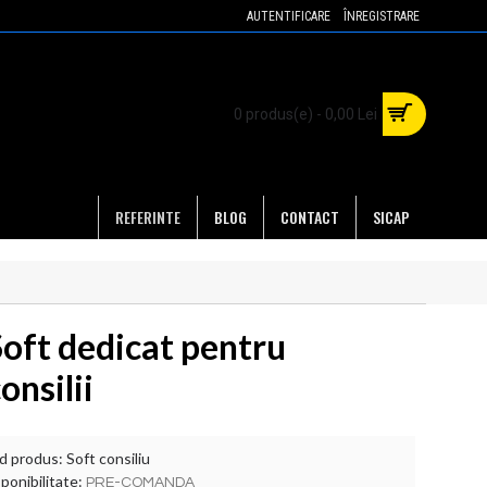
AUTENTIFICARE
ÎNREGISTRARE
0 produs(e) - 0,00 Lei
REFERINTE
BLOG
CONTACT
SICAP
Soft dedicat pentru
onsilii
d produs:
Soft consiliu
ponibilitate:
PRE-COMANDA