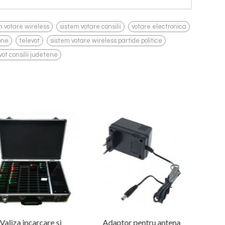
,
,
,
m votare wireless
sistem votare consilii
votare electronica
,
,
,
one
televot
sistem votare wireless partide politice
vot consilii judetene
Valiza incarcare si
Adaptor pentru antena