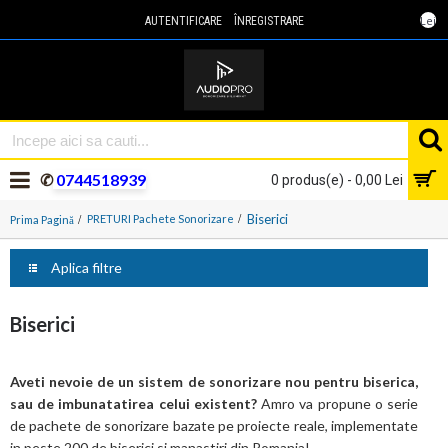
Lei
AUTENTIFICARE
ÎNREGISTRARE
✆
0744518939
0 produs(e) - 0,00 Lei
Biserici
PRETURI Pachete Sonorizare
Prima Pagină
Aplica filtre
Biserici
Aveti nevoie de un sistem de sonorizare nou pentru biserica,
sau de imbunatatirea celui existent?
Amro va propune o serie
de pachete de sonorizare bazate pe proiecte reale, implementate
in peste 200 de biserici si manastiri din Romania!