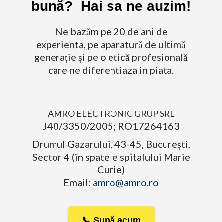
bună? Hai sa ne auzim!
Ne bazăm pe 20 de ani de
experienta, pe aparatură de ultimă
generație și pe o etică profesională
care ne diferentiaza in piata.
AMRO ELECTRONIC GRUP SRL
J40/3350/2005; RO17264163
Drumul Gazarului, 43-45, București,
Sector 4 (în spatele spitalului Marie
Curie)
Email:
amro@amro.ro
📞 Sună acum