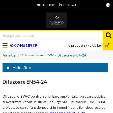
Lei
AUTENTIFICARE
ÎNREGISTRARE
✆
0744518939
0 produs(e) - 0,00 Lei
Difuzoare EN54-24
Echipamente audio EVAC
Prima Pagină
Aplica filtre
Difuzoare EN54-24
Difuzoare EVAC
pentru sonorizare ambientala, adresare publica
si avertizare vocala in situatii de urgenta. Difuzoarele EVAC sunt
proiectate sa sa functioneze si in timpul incendiilor, deoarece au
caracteristici antifoc conform
standardelor EN 54-24.