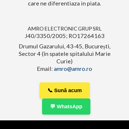
care ne diferentiaza in piata.
AMRO ELECTRONIC GRUP SRL
J40/3350/2005; RO17264163
Drumul Gazarului, 43-45, București,
Sector 4 (în spatele spitalului Marie
Curie)
Email:
amro@amro.ro
📞 Sună acum
💬 WhatsApp