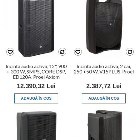
Incinta audio activa, 12", 900
Incinta audio activa, 2 cai,
+ 300 W, SMPS, CORE DSP,
250 +50 W, V15PLUS, Proel
ED120A, Proel Axiom
12.390,32 Lei
2.387,72 Lei
ADAUGĂ ÎN COŞ
ADAUGĂ ÎN COŞ