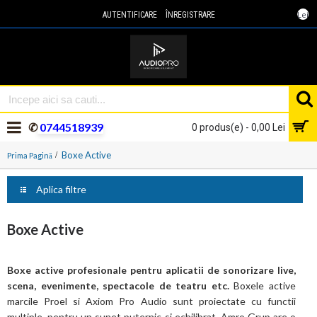
Lei
AUTENTIFICARE
ÎNREGISTRARE
✆
0744518939
0 produs(e) - 0,00 Lei
Boxe Active
Prima Pagină
Aplica filtre
Boxe Active
Boxe active profesionale pentru aplicatii de sonorizare live,
scena, evenimente, spectacole de teatru etc.
Boxele active
marcile Proel si Axiom Pro Audio sunt proiectate cu functii
multiple, pentru un sunet puternic si echilibrat. Amro Grup are o