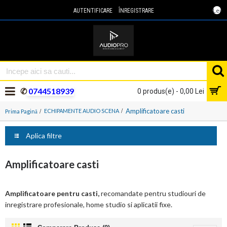
Lei
AUTENTIFICARE
ÎNREGISTRARE
✆
0744518939
0 produs(e) - 0,00 Lei
Amplificatoare casti
ECHIPAMENTE AUDIO SCENA
Prima Pagină
Aplica filtre
Amplificatoare casti
Amplificatoare pentru casti,
recomandate pentru studiouri de
inregistrare profesionale, home studio si aplicatii fixe.