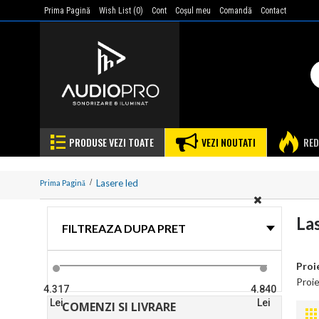
Prima Pagină
Wish List (
0
)
Cont
Coşul meu
Comandă
Contact
PRODUSE VEZI TOATE
VEZI NOUTATI
RED
Lasere led
Prima Pagină
La
FILTREAZA DUPA PRET
Proi
Proie
4.317
4.840
Lei
Lei
COMENZI SI LIVRARE