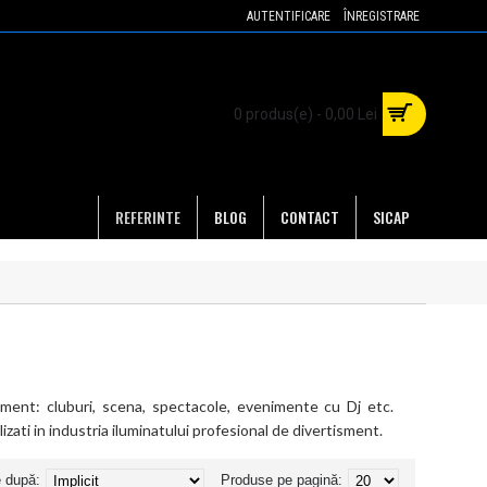
AUTENTIFICARE
ÎNREGISTRARE
0 produs(e) - 0,00 Lei
REFERINTE
BLOG
CONTACT
SICAP
isment: cluburi, scena, spectacole, evenimente cu Dj etc.
izati in industria iluminatului profesional de divertisment.
e după:
Produse pe pagină: