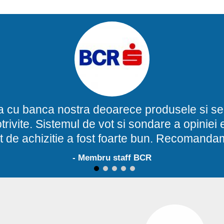
a cu banca nostra deoarece produsele si ser
potrivite. Sistemul de vot si sondare a opinie
t de achizitie a fost foarte bun. Recomand
- Membru staff BCR
1
2
3
4
5