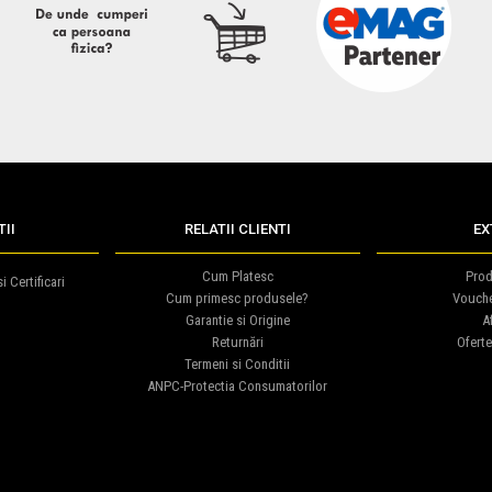
II
RELATII CLIENTI
EX
Cum Platesc
Prod
i Certificari
Cum primesc produsele?
Vouch
Garantie si Origine
Af
Returnări
Oferte
Termeni si Conditii
ANPC-Protectia Consumatorilor