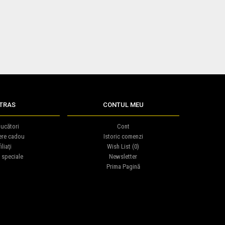
TRAS
CONTUL MEU
ucători
Cont
ere cadou
Istoric comenzi
iliaţi
Wish List (
0
)
 speciale
Newsletter
Prima Pagină