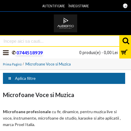
Lei
AUTENTIFICARE
ÎNREGISTRARE
✆
0744518939
0 produs(e) - 0,00 Lei
Microfoane Voce si Muzica
Prima Pagină
Aplica filtre
Microfoane Voce si Muzica
Microfoane profesionale
cu fir, dinamice, pentru muzica live si
voce, instrumente, microfoane de studio, karaoke si alte aplicatii ,
marca Proel Italia.