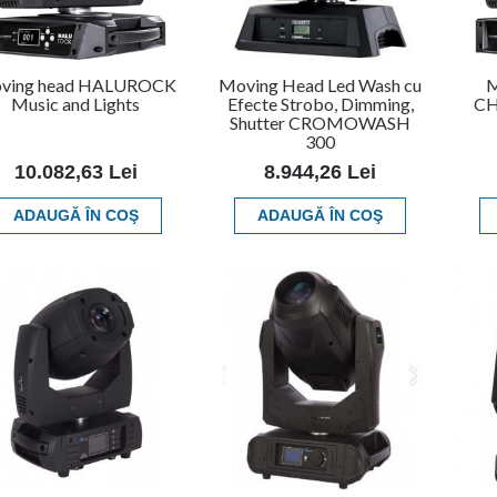
ving head HALUROCK
Moving Head Led Wash cu
M
Music and Lights
Efecte Strobo, Dimming,
CH
Shutter CROMOWASH
300
10.082,63 Lei
8.944,26 Lei
ADAUGĂ ÎN COŞ
ADAUGĂ ÎN COŞ