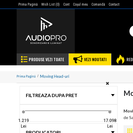
Prima Pagină
Wish List (
0
)
Cont
Coşul meu
Comandă
Contact
PRODUSE VEZI TOATE
VEZI NOUTATI
RED
Moving Head-uri
Prima Pagină
Mo
FILTREAZA DUPA PRET
Movi
de Sa
1.219
17.098
Lei
Lei
PRODUCATORI