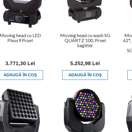
Moving head cu LED
Moving head cu wash SG
Mov
Pixus9 Proel
QUARTZ 100, Proel
62*,
Sagitter
SG
3.771,30 Lei
5.252,98 Lei
ADAUGĂ ÎN COŞ
ADAUGĂ ÎN COŞ