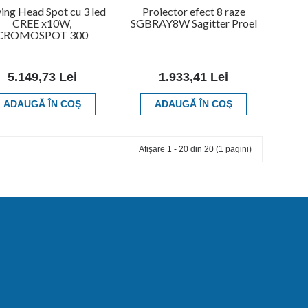
ng Head Spot cu 3 led
Proiector efect 8 raze
CREE x10W,
SGBRAY8W Sagitter Proel
CROMOSPOT 300
5.149,73 Lei
1.933,41 Lei
ADAUGĂ ÎN COŞ
ADAUGĂ ÎN COŞ
Afişare 1 - 20 din 20 (1 pagini)