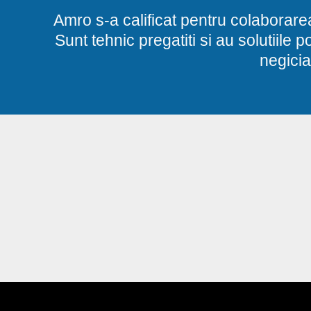
Amro s-a calificat pentru colaborare
Sunt tehnic pregatiti si au solutiile 
negicia