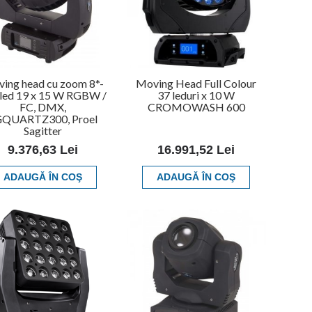
ing head cu zoom 8*-
Moving Head Full Colour
 led 19 x 15 W RGBW /
37 leduri x 10 W
FC, DMX,
CROMOWASH 600
QUARTZ300, Proel
Sagitter
9.376,63 Lei
16.991,52 Lei
ADAUGĂ ÎN COŞ
ADAUGĂ ÎN COŞ