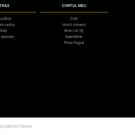
TRAS
CONTUL MEU
ucători
Cont
ere cadou
Istoric comenzi
iliaţi
Wish List (
0
)
 speciale
Newsletter
Prima Pagină
0/2005 RO17264163