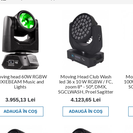
ving head 60W RGBW
Moving Head Club Wash
Mov
IXIEBEAM Music and
led 36 x 10 W RGBW / FC,
100W
Lights
zoom 8* - 50*, DMX,
S
SGCLWASH, Proel Sagitter
3.955,13 Lei
4.123,65 Lei
ADAUGĂ ÎN COŞ
ADAUGĂ ÎN COŞ