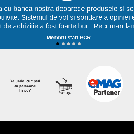
a cu banca nostra deoarece produsele si ser
potrivite. Sistemul de vot si sondare a opinie
t de achizitie a fost foarte bun. Recomand
- Membru staff BCR
1
2
3
4
5