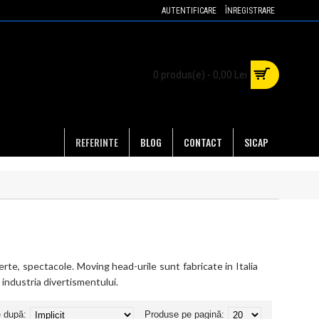
AUTENTIFICARE
ÎNREGISTRARE
0 produs(e) - 0,00 Lei
REFERINTE
BLOG
CONTACT
SICAP
erte, spectacole. Moving head-urile sunt fabricate in Italia
n industria divertismentului.
e după:
Produse pe pagină: