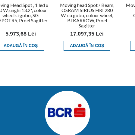
ing Head Spot , 1 led x
Moving head Spot / Beam,
Movi
0 W, unghi 13.2*, colour
OSRAM SIRIUS HRI 280
wheel si gobo, SG
W, cu gobo, colour wheel,
SPOTR5, Proel Sagitter
BLKARROW, Proel
Sagitter
5.973,68 Lei
17.097,35 Lei
ADAUGĂ ÎN COŞ
ADAUGĂ ÎN COŞ