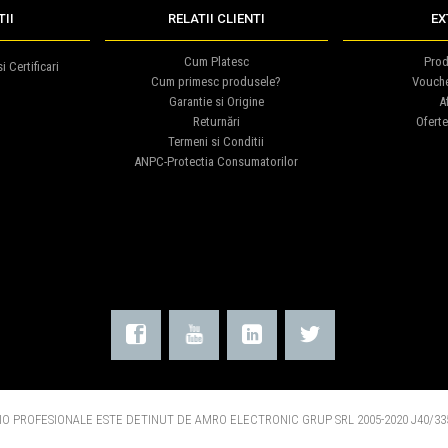
II
RELATII CLIENTI
EX
Cum Platesc
Prod
i Certificari
Cum primesc produsele?
Vouch
Garantie si Origine
Af
Returnări
Oferte
Termeni si Conditii
ANPC-Protectia Consumatorilor
O PROFESIONALE ESTE DETINUT DE AMRO ELECTRONIC GRUP SRL 2005-2020 J40/335