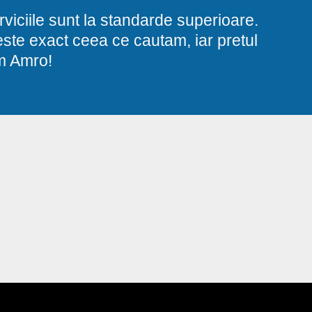
viciile sunt la standarde superioare.
i este exact ceea ce cautam, iar pretul
am Amro!