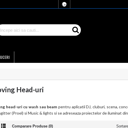
Lei
UCERI
ving Head-uri
ng head-uri cu wash sau beam
pentru aplicatii DJ, cluburi, scena, conc
gitter (Proel) si Music & lights si se adreseaza proiectelor de iluminat di
Comparare Produse (0)
Sortar