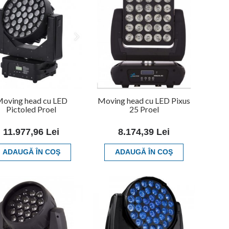
oving head cu LED
Moving head cu LED Pixus
Pictoled Proel
25 Proel
11.977,96 Lei
8.174,39 Lei
ADAUGĂ ÎN COŞ
ADAUGĂ ÎN COŞ