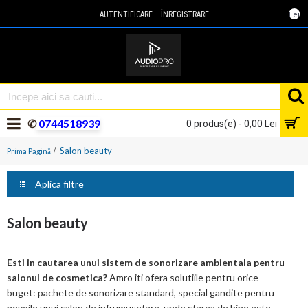
Lei
AUTENTIFICARE
ÎNREGISTRARE
✆
0744518939
0 produs(e) - 0,00 Lei
Salon beauty
Prima Pagină
Aplica filtre
Salon beauty
Esti in cautarea unui sistem de sonorizare ambientala pentru
salonul de cosmetica?
Amro iti ofera solutiile pentru orice
buget: pachete de sonorizare standard, special gandite pentru
nevoile unui salon de infrumusetare, unde starea de bine este