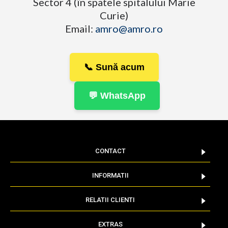
Sector 4 (în spatele spitalului Marie
Curie)
Email:
amro@amro.ro
📞 Sună acum
💬 WhatsApp
CONTACT
INFORMATII
RELATII CLIENTI
EXTRAS