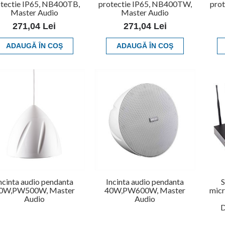
tectie IP65, NB400TB,
protectie IP65, NB400TW,
pro
Master Audio
Master Audio
271,04 Lei
271,04 Lei
ADAUGĂ ÎN COŞ
ADAUGĂ ÎN COŞ
ncinta audio pendanta
Incinta audio pendanta
S
0W,PW500W, Master
40W,PW600W, Master
micr
Audio
Audio
D