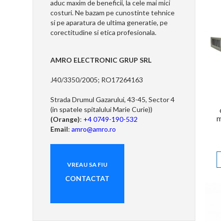
aduc maxim de beneficii, la cele mai mici
costuri. Ne bazam pe cunostinte tehnice
si pe aparatura de ultima generatie, pe
corectitudine si etica profesionala.
AMRO ELECTRONIC GRUP SRL
J40/3350/2005; RO17264163
Strada Drumul Gazarului, 43-45, Sector 4
(in spatele spitalului Marie Curie))
m
(Orange)
:
+4 0749-190-532
Email
:
amro@amro.ro
VREAU
SA
FIU
CONTACTAT