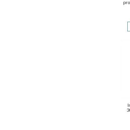
pro
I
3