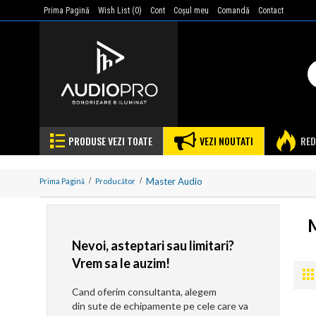
Prima Pagină
Wish List (
0
)
Cont
Coşul meu
Comandă
Contact
PRODUSE VEZI TOATE
VEZI NOUTATI
RED
Master Audio
Prima Pagină
Producător
Nevoi, asteptari sau limitari?
Vrem sa le auzim!
Cand oferim consultanta, alegem
din sute de echipamente pe cele care va