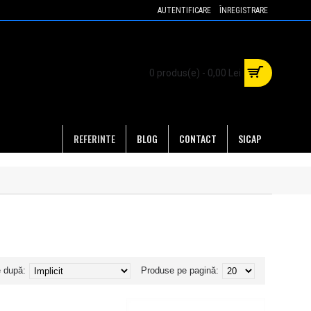
AUTENTIFICARE
ÎNREGISTRARE
0 produs(e) - 0,00 Lei
REFERINTE
BLOG
CONTACT
SICAP
e după:
Produse pe pagină: