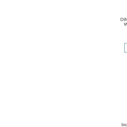
Dif
W
In