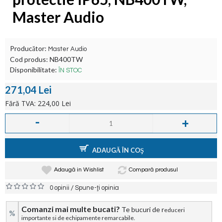
Master Audio
Producător:
Master Audio
Cod produs:
NB400TW
Disponibilitate:
ÎN STOC
271,04 Lei
Fără TVA: 224,00 Lei
-
+
ADAUGĂ ÎN COŞ
Adaugă in Wishlist
Compară produsul
/
0 opinii
Spune-ţi opinia
Comanzi mai multe bucati?
Te bucuri de r
educeri
%
importante si de echipamente remarcabile.