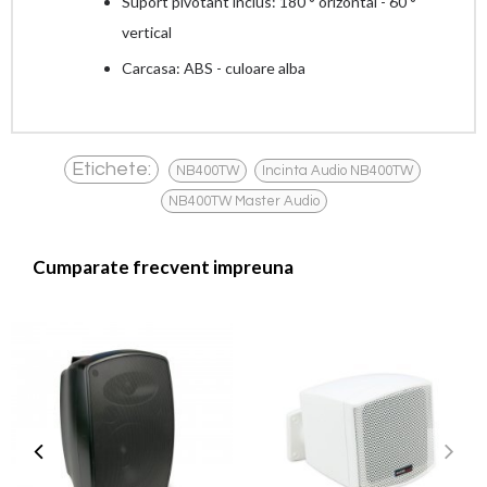
Suport pivotant inclus: 180 ° orizontal - 60 °
vertical
Carcasa: ABS - culoare alba
,
,
Etichete:
NB400TW
Incinta Audio NB400TW
NB400TW Master Audio
Cumparate frecvent impreuna