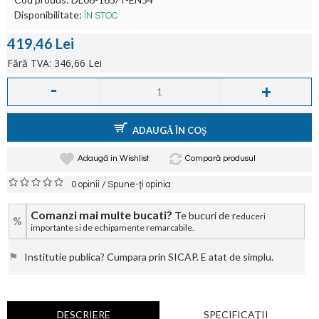
Disponibilitate:
ÎN STOC
419,46 Lei
Fără TVA: 346,66 Lei
-
+
ADAUGĂ ÎN COŞ
Adaugă in Wishlist
Compară produsul
/
0 opinii
Spune-ţi opinia
Comanzi mai multe bucati?
Te bucuri de r
educeri
%
importante si de echipamente remarcabile.
⚑
Institutie publica? Cumpara prin SICAP. E atat de simplu.
DESCRIERE
SPECIFICAŢII