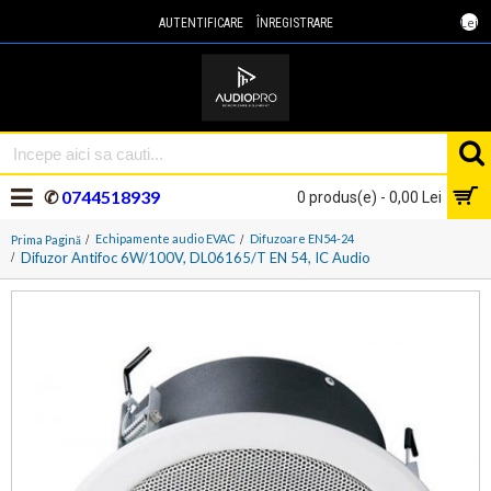
Lei
AUTENTIFICARE
ÎNREGISTRARE
✆
0744518939
0 produs(e) - 0,00 Lei
Echipamente audio EVAC
Difuzoare EN54-24
Prima Pagină
Difuzor Antifoc 6W/100V, DL06165/T EN 54, IC Audio