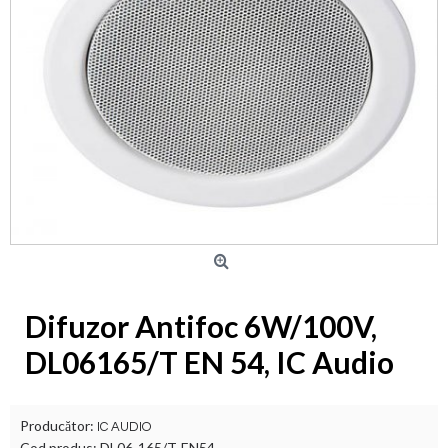
Difuzor Antifoc 6W/100V,
DL06165/T EN 54, IC Audio
Producător:
IC AUDIO
Cod produs:
DL06-165/T-EN54