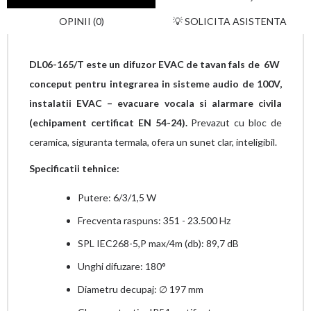
OPINII (0)
💡 SOLICITA ASISTENTA
DL06-165/T este un difuzor EVAC de tavan fals de 6W
conceput pentru integrarea in sisteme audio de 100V,
instalatii EVAC – evacuare vocala si alarmare civila
(echipament certificat EN 54-24).
Prevazut cu bloc de
ceramica, siguranta termala, ofera un sunet clar, inteligibil.
Specificatii tehnice:
Putere: 6/3/1,5 W
Frecventa raspuns: 351 - 23.500 Hz
SPL IEC268-5,P max/4m (db): 89,7 dB
Unghi difuzare: 180°
Diametru decupaj: ∅ 197 mm