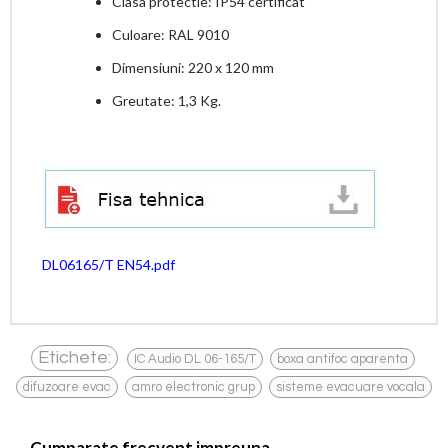
Clasa protectie: IP54 certificat
Culoare: RAL 9010
Dimensiuni: 220 x 120 mm
Greutate: 1,3 Kg.
DL06165/T EN54.pdf
,
,
Etichete:
IC Audio DL 06-165/T
boxa antifoc aparenta
,
,
difuzoare evac
amro electronic grup
sisteme evacuare vocala
Cumparate frecvent impreuna