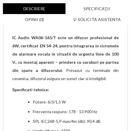
DESCRIERE
SPECIFICAŢII
OPINII (0)
💡 SOLICITA ASISTENTA
IC Audio WA06-165/T este un difuzor profesional de
6W, certificat EN 54-24, pentru integrarea in sistemele
de alarmare vocala in situatii de urgenta linie de 100
V., cu montaj aparent – prindere cu suruburi pe partea
din spate a difuzorului.
Prevazut cu terminale din
ceramica, difuzorul asigura un sunet clar si inteligibil.
Specificati tehnice:
Putere: 6/3/1,5 W
Frecventa raspuns: 178 - 13.900 Hz
SPL IEC268-5,P max/4m (db): 90,4 dB
Unghi difuzare: 180°