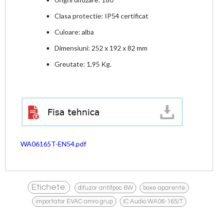
Clasa protectie: IP54 certificat
Culoare: alba
Dimensiuni: 252 x 192 x 82 mm
Greutate: 1,95 Kg.
WA06165T-EN54.pdf
,
,
Etichete:
difuzor antifpoc 6W
boxe aparente
,
importator EVAC amro grup
IC Audio WA06-165/T