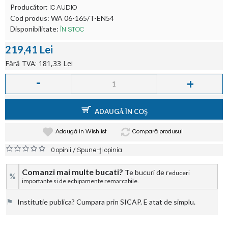
Producător:
IC AUDIO
Cod produs:
WA 06-165/T-EN54
Disponibilitate:
ÎN STOC
219,41 Lei
Fără TVA: 181,33 Lei
-
+
ADAUGĂ ÎN COŞ
Adaugă in Wishlist
Compară produsul
/
0 opinii
Spune-ţi opinia
Comanzi mai multe bucati?
Te bucuri de r
educeri
%
importante si de echipamente remarcabile.
⚑
Institutie publica? Cumpara prin SICAP. E atat de simplu.