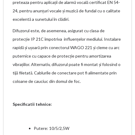
preteaza pentru aplicații de alarmă vocală certificat EN 54-
24, pentru anunțuri vocale și muzică de fundal cu o calitate
excelentă a sunetului în clădiri.
Difuzorul este, de asemenea, asigurat cu clasa de
protecție IP 21C împotriva influențelor mediului. Instalare
rapidă și ușoară prin conectorul WAGO 221 și cleme cu arc
puternice cu capace de protecție pentru amortizarea
vibrațiilor. Alternativ, difuzorul poate fi montat și folosind o
tijă filetată. Cablurile de conectare pot fi alimentate prin
coloane de cauciuc din domul de foc.
Specificatii tehnice:
Putere: 10/5/2,5W