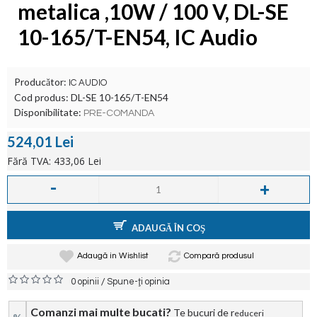
metalica ,10W / 100 V, DL-SE
10-165/T-EN54, IC Audio
Producător:
IC AUDIO
Cod produs:
DL-SE 10-165/T-EN54
Disponibilitate:
PRE-COMANDA
524,01 Lei
Fără TVA: 433,06 Lei
-
+
ADAUGĂ ÎN COŞ
Adaugă in Wishlist
Compară produsul
/
0 opinii
Spune-ţi opinia
Comanzi mai multe bucati?
Te bucuri de r
educeri