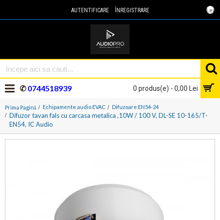
Lei
AUTENTIFICARE
ÎNREGISTRARE
✆
0744518939
0 produs(e) - 0,00 Lei
Echipamente audio EVAC
Difuzoare EN54-24
Prima Pagină
Difuzor tavan fals cu carcasa metalica ,10W / 100 V, DL-SE 10-165/T-
EN54, IC Audio