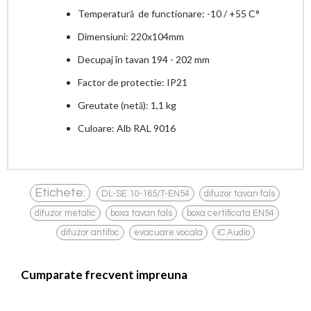
Temperatură de functionare: -10 / +55 C°
Dimensiuni: 220x104mm
Decupaj în tavan 194 - 202 mm
Factor de protectie: IP21
Greutate (netă): 1,1 kg
Culoare: Alb RAL 9016
,
,
Etichete:
DL-SE 10-165/T-EN54
difuzor tavan fals
,
,
,
difuzor metalic
boxa tavan fals
boxa certificata EN54
,
,
difuzor antifoc
evacuare vocala
IC Audio
Cumparate frecvent impreuna