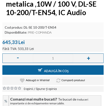
metalica ,10W / 100 V, DL-SE
10-200/T-EN54, IC Audio
Cod produs:
DL-SE 10-200/T-EN54
Disponibilitate:
PRE-COMANDA
645,33 Lei
Fără TVA: 533,33 Lei
-
+
ADAUGĂ ÎN COŞ
Adaugă in Wishlist
Compară produsul
/
0 opinii
Spune-ţi opinia
Comanzi mai multe bucati?
Te bucuri de r
educeri
%
importante si de echipamente remarcabile.