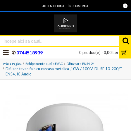
Lei
AUTENTIFICARE
ÎNREGISTRARE
✆
0744518939
0 produs(e) - 0,00 Lei
Echipamente audio EVAC
Difuzoare EN54-24
Prima Pagină
Difuzor tavan fals cu carcasa metalica ,10W / 100 V, DL-SE 10-200/T-
EN54, IC Audio