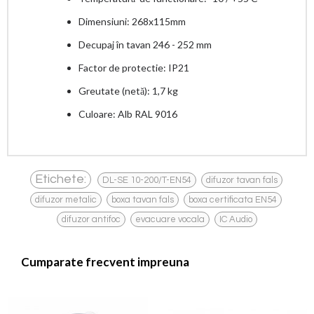
Dimensiuni: 268x115mm
Decupaj în tavan 246 - 252 mm
Factor de protectie: IP21
Greutate (netă): 1,7 kg
Culoare: Alb RAL 9016
,
,
Etichete:
DL-SE 10-200/T-EN54
difuzor tavan fals
,
,
,
difuzor metalic
boxa tavan fals
boxa certificata EN54
,
,
difuzor antifoc
evacuare vocala
IC Audio
Cumparate frecvent impreuna