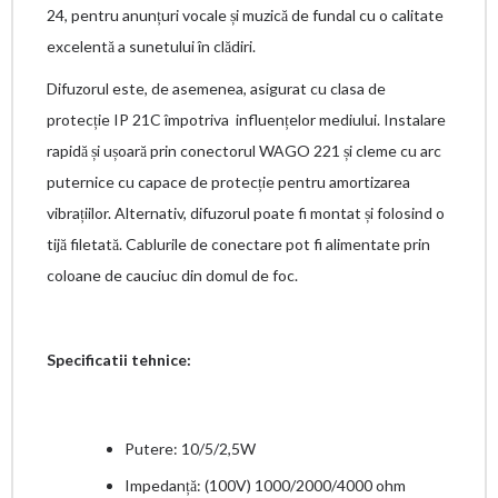
24, pentru anunțuri vocale și muzică de fundal cu o calitate
excelentă a sunetului în clădiri.
Difuzorul este, de asemenea, asigurat cu clasa de
protecție IP 21C împotriva influențelor mediului. Instalare
rapidă și ușoară prin conectorul WAGO 221 și cleme cu arc
puternice cu capace de protecție pentru amortizarea
vibrațiilor. Alternativ, difuzorul poate fi montat și folosind o
tijă filetată. Cablurile de conectare pot fi alimentate prin
coloane de cauciuc din domul de foc.
Specificatii tehnice:
Putere: 10/5/2,5W
Impedanță: (100V) 1000/2000/4000 ohm