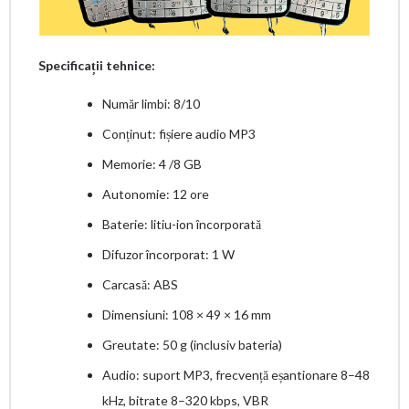
Specificații tehnice:
Număr limbi: 8/10
Conținut: fișiere audio MP3
Memorie: 4 /8 GB
Autonomie: 12 ore
Baterie: litiu-ion încorporată
Difuzor încorporat: 1 W
Carcasă: ABS
Dimensiuni: 108 × 49 × 16 mm
Greutate: 50 g (inclusiv bateria)
Audio: suport MP3, frecvență eșantionare 8–48
kHz, bitrate 8–320 kbps, VBR