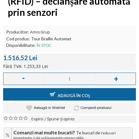
(RFID) – declanșare automată
prin senzori
Producător:
Amro Grup
Cod produs:
Tour Braille Automat
Disponibilitate:
ÎN STOC
1.516,52 Lei
Fără TVA: 1.253,33 Lei
-
+
ADAUGĂ ÎN COŞ
Adaugă in Wishlist
Compară produsul
/
0 opinii
Spune-ţi opinia
Comanzi mai multe bucati?
Te bucuri de r
educeri
%
importante si de echipamente remarcabile.