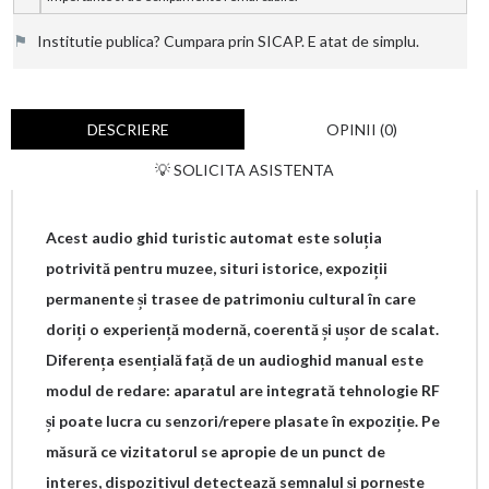
⚑
Institutie publica? Cumpara prin SICAP. E atat de simplu.
DESCRIERE
OPINII (0)
💡 SOLICITA ASISTENTA
Acest audio ghid turistic automat este soluția
potrivită pentru muzee, situri istorice, expoziții
permanente și trasee de patrimoniu cultural în care
doriți o experiență modernă, coerentă și ușor de scalat.
Diferența esențială față de un audioghid manual este
modul de redare: aparatul are integrată tehnologie RF
și poate lucra cu senzori/repere plasate în expoziție. Pe
măsură ce vizitatorul se apropie de un punct de
interes, dispozitivul detectează semnalul și pornește