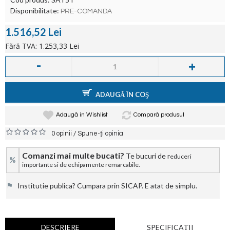
Disponibilitate:
PRE-COMANDA
1.516,52 Lei
Fără TVA: 1.253,33 Lei
-
+
ADAUGĂ ÎN COŞ
Adaugă in Wishlist
Compară produsul
/
0 opinii
Spune-ţi opinia
Comanzi mai multe bucati?
Te bucuri de r
educeri
%
importante si de echipamente remarcabile.
⚑
Institutie publica? Cumpara prin SICAP. E atat de simplu.
DESCRIERE
SPECIFICAŢII