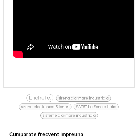
,
Etichete:
sirena alarmare industriala
,
,
sirena electronica 5 tonuri
SAT5T La Sonora Italia
sisteme alarmare industriala
Cumparate frecvent impreuna