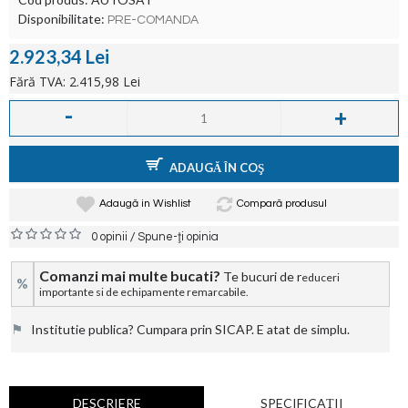
Disponibilitate:
PRE-COMANDA
2.923,34 Lei
Fără TVA: 2.415,98 Lei
-
+
ADAUGĂ ÎN COŞ
Adaugă in Wishlist
Compară produsul
/
0 opinii
Spune-ţi opinia
Comanzi mai multe bucati?
Te bucuri de r
educeri
%
importante si de echipamente remarcabile.
⚑
Institutie publica? Cumpara prin SICAP. E atat de simplu.
DESCRIERE
SPECIFICAŢII