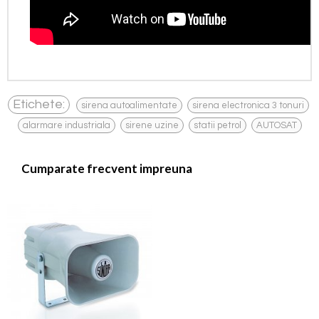
,
,
Etichete:
sirena autoalimentate
sirena electronica 3 tonuri
,
,
,
alarmare industriala
sirene uzine
statii petrol
AUTOSAT
Cumparate frecvent impreuna