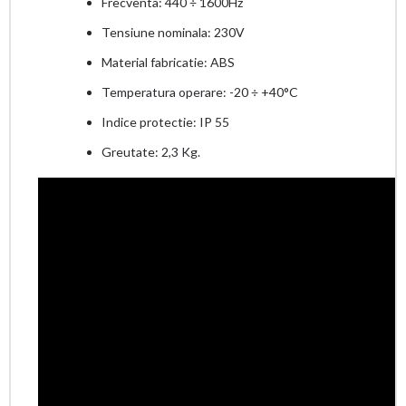
Frecventa: 440 ÷ 1600Hz
Tensiune nominala: 230V
Material fabricatie: ABS
Temperatura operare: -20 ÷ +40°C
Indice protectie: IP 55
Greutate: 2,3 Kg.