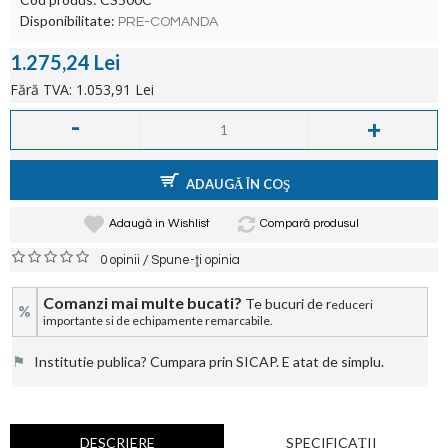
Disponibilitate:
PRE-COMANDA
1.275,24 Lei
Fără TVA: 1.053,91 Lei
-
+
ADAUGĂ ÎN COŞ
Adaugă in Wishlist
Compară produsul
/
0 opinii
Spune-ţi opinia
Comanzi mai multe bucati?
Te bucuri de r
educeri
%
importante si de echipamente remarcabile.
⚑
Institutie publica? Cumpara prin SICAP. E atat de simplu.
DESCRIERE
SPECIFICAŢII