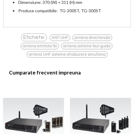
• Dimensiune: 370 (W) × 311 (H) mm
• Produse compatibile: TG-200ST, TG-300ST
,
,
Etichete:
ANT-UHF
antena directionala
,
,
antena emitator fix
antena sisteme tour guide
antena UHF sisteme straducere simultana
Cumparate frecvent impreuna