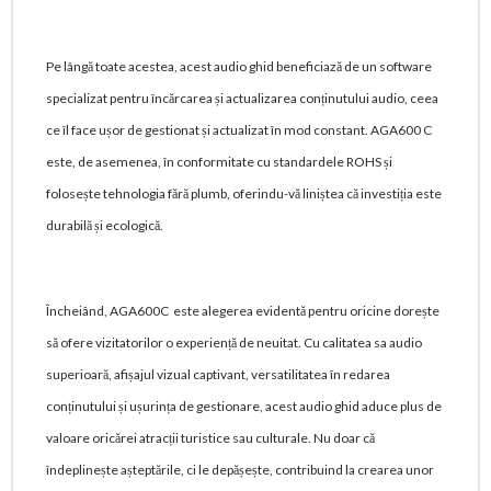
Pe lângă toate acestea, acest audio ghid beneficiază de un software
specializat pentru încărcarea și actualizarea conținutului audio, ceea
ce îl face ușor de gestionat și actualizat în mod constant. AGA600 C
este, de asemenea, în conformitate cu standardele ROHS și
folosește tehnologia fără plumb, oferindu-vă liniștea că investiția este
durabilă și ecologică.
Încheiând, AGA600C este alegerea evidentă pentru oricine dorește
să ofere vizitatorilor o experiență de neuitat. Cu calitatea sa audio
superioară, afișajul vizual captivant, versatilitatea în redarea
conținutului și ușurința de gestionare, acest audio ghid aduce plus de
valoare oricărei atracții turistice sau culturale. Nu doar că
îndeplinește așteptările, ci le depășește, contribuind la crearea unor