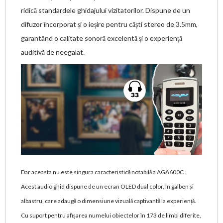
ridică standardele ghidajului vizitatorilor. Dispune de un
difuzor încorporat și o ieșire pentru căști stereo de 3.5mm,
garantând o calitate sonoră excelentă și o experiență
auditivă de neegalat.
Dar aceasta nu este singura caracteristică notabilă a AGA600C .
Acest audio ghid dispune de un ecran OLED dual color, în galben și
albastru, care adaugă o dimensiune vizuală captivantă la experiență.
Cu suport pentru afișarea numelui obiectelor în 173 de limbi diferite,