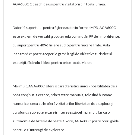
AGA600C C deschide uși pentru vizitatorii din toată lumea.
Datorită suportului pentru fișiere audio în format MP3, AGA600C
este extrem de versatil și poate reda conținut în 99 de limbi diferite,
cu suport pentru 4096 fișiere audio pentru fiecare limbă. Asta
înseamnă că poate acoperi o gamă largă de obiective turistice și
expoziții, făcându-l ideal pentru orice loc de vizitat.
Mai mult, AGA600C oferă o caracteristică unică - posibilitatea de a
reda conținut la cerere, prin tastare manuala, folosind butoane
numerice, ceea ce le oferă vizitatorilor libertatea de a explora și
aprofunda subiectele care îi interesează cel mai mult. Iar cu o
autonomie de baterie de peste 18 ore, AGA600C poate oferi ghidaj
pentru o zi întreagă de explorare.