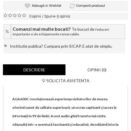
Adaugă in Wishlist
Compară produsul
/
0 opinii
Spune-ţi opinia
Comanzi mai multe bucati?
Te bucuri de r
educeri
%
importante si de echipamente remarcabile.
⚑
Institutie publica? Cumpara prin SICAP. E atat de simplu.
DESCRIERE
OPINII (0)
💡 SOLICITA ASISTENTA
AGA600C revoluționează experiența vizitatorilor de muzeu
oferind sunet de calitate superioară, un ecran captivant și acces la
informații în 99 de limbi. Acest audio ghid transformă vizita
obișnuită într-o aventură fascinantă și educativă, dezvăluind istoria