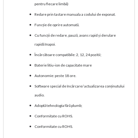
pentru fiecare limbă)
Redare prin tastare manuala a codului de exponat.
Funcție de oprire automată.
Cu funcții de redare, pauză, avans rapid și derulare
rapidă înapoi.
Încărcătoare compatibile: 2, 12, 24 pozitii;
Baterie litiu-ion de capacitate mare
Autonomie: peste 18 ore.
Software special de încărcare/ actualizarea conținutului
audio.
Adoptă tehnologia fără plumb;
Conformitate cu ROHS.
Conformitate cu ROHS.