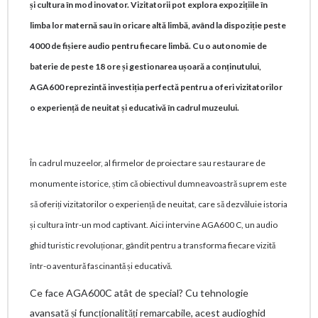
și cultura în mod inovator. Vizitatorii pot explora expozițiile în
limba lor maternă sau în oricare altă limbă, având la dispoziție peste
4000 de fișiere audio pentru fiecare limbă. Cu o autonomie de
baterie de peste 18 ore și gestionarea ușoară a conținutului,
AGA600 reprezintă investiția perfectă pentru a oferi vizitatorilor
o experiență de neuitat și educativă în cadrul muzeului.
În cadrul muzeelor, al firmelor de proiectare sau restaurare de
monumente istorice, știm că obiectivul dumneavoastră suprem este
să oferiți vizitatorilor o experiență de neuitat, care să dezvăluie istoria
și cultura într-un mod captivant. Aici intervine AGA600 C, un audio
ghid turistic revoluționar, gândit pentru a transforma fiecare vizită
într-o aventură fascinantă și educativă.
Ce face AGA600C atât de special? Cu tehnologie
avansată și funcționalități remarcabile, acest audioghid