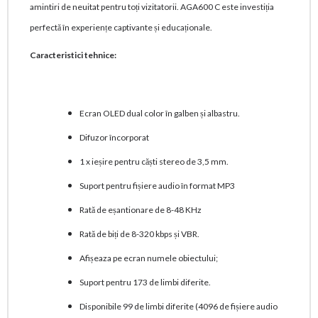
amintiri de neuitat pentru toți vizitatorii. AGA600 C este investiția
perfectă în experiențe captivante și educaționale.
Caracteristici tehnice:
Ecran OLED dual color în galben și albastru.
Difuzor încorporat
1 x ieșire pentru căști stereo de 3,5 mm.
Suport pentru fișiere audio în format MP3
Rată de eșantionare de 8-48 KHz
Rată de biți de 8-320 kbps și VBR.
Afișeaza pe ecran numele obiectului;
Suport pentru 173 de limbi diferite.
Disponibile 99 de limbi diferite (4096 de fișiere audio