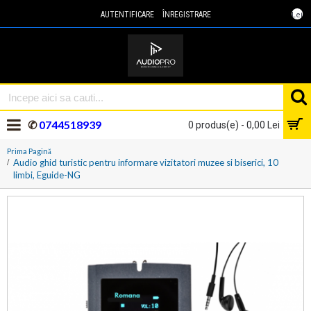
Lei
AUTENTIFICARE
ÎNREGISTRARE
✆
0744518939
0 produs(e) - 0,00 Lei
Prima Pagină
Audio ghid turistic pentru informare vizitatori muzee si biserici, 10
limbi, Eguide-NG