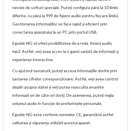
nevoie de softuri speciale. Puteți configura până la 10 limbi
diferite, cu până la 999 de fișiere audio pentru fiecare limbă.
Gestionarea informațiilor se face rapid și eficient prin
conectarea aparatului la un PC prin portul USB.
Eguide-NG vă oferă posibilitatea de a reda fisiera audio
mp3. Astfel, veți avea acces la o gamă variată de informații și
experiențe interactive.
Cu ajutorul tastaturii, puteți accesa informațiile dorite prin
tastarea cifrelor corespunzătoare. Astfel, veți avea control
deplin asupra vizitei și veți putea reasculta anumite
informații ori de câte ori doriți. De asemenea, puteți regla
volumul audio în funcție de preferințele personale.
Eguide-NG este conform normelor CE, garantând astfel
calitatea și siguranța utilizării acestui aparat.