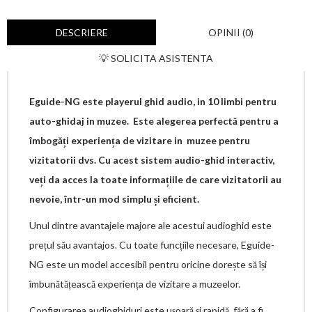
DESCRIERE
OPINII (0)
💡 SOLICITA ASISTENTA
Eguide-NG este playerul ghid audio, in 10 limbi pentru
auto-ghidaj in muzee. Este alegerea perfectă pentru a
îmbogăți experiența de vizitare in muzee pentru
vizitatorii dvs. Cu acest sistem audio-ghid interactiv,
veți da acces la toate informațiile de care vizitatorii au
nevoie, într-un mod simplu și eficient.
Unul dintre avantajele majore ale acestui audioghid este
prețul său avantajos. Cu toate funcțiile necesare, Eguide-
NG este un model accesibil pentru oricine dorește să își
îmbunătățească experiența de vizitare a muzeelor.
Configurarea audioghiduri este ușoară și rapidă, fără a fi