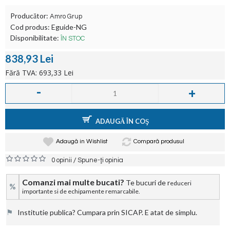
Producător:
Amro Grup
Cod produs:
Eguide-NG
Disponibilitate:
ÎN STOC
838,93 Lei
Fără TVA: 693,33 Lei
-
+
ADAUGĂ ÎN COŞ
Adaugă in Wishlist
Compară produsul
/
0 opinii
Spune-ţi opinia
Comanzi mai multe bucati?
Te bucuri de r
educeri
%
importante si de echipamente remarcabile.
⚑
Institutie publica? Cumpara prin SICAP. E atat de simplu.