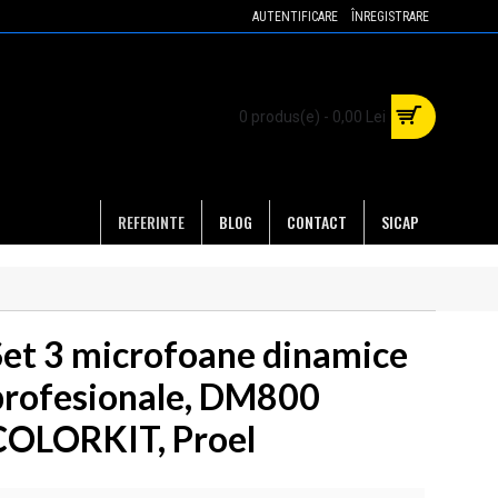
AUTENTIFICARE
ÎNREGISTRARE
0 produs(e) - 0,00 Lei
REFERINTE
BLOG
CONTACT
SICAP
Set 3 microfoane dinamice
profesionale, DM800
COLORKIT, Proel