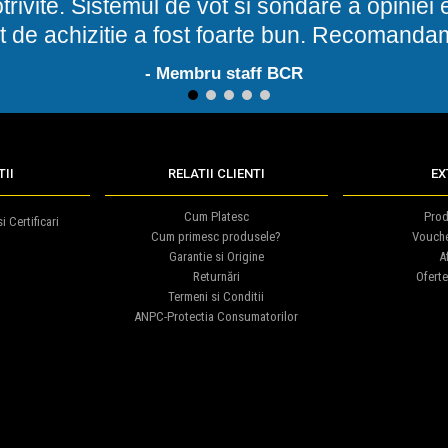
potrivite. Sistemul de vot si sondare a opinie
t de achizitie a fost foarte bun. Recomand
- Membru staff BCR
1
2
3
4
5
II
RELATII CLIENTI
EX
Cum Platesc
Prod
i Certificari
Cum primesc produsele?
Vouch
Garantie si Origine
Af
Returnări
Oferte
Termeni si Conditii
ANPC-Protectia Consumatorilor