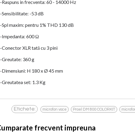
-Raspuns in frecventa: 60 - 14000 Hz
-Sensibilitate: -53 dB
-Spl maxim: pentru 1% THD 130 dB
-Impedanta: 600 Ω
-Conector XLR tată cu 3 pini
-Greutate: 360 ​​g
-Dimensiuni: H 180 x Ø 45 mm
-Greutatea set: 1.3 Kg
,
,
Etichete:
microfon voce
Proel DM 800 COLORKIT
microfo
Cumparate frecvent impreuna