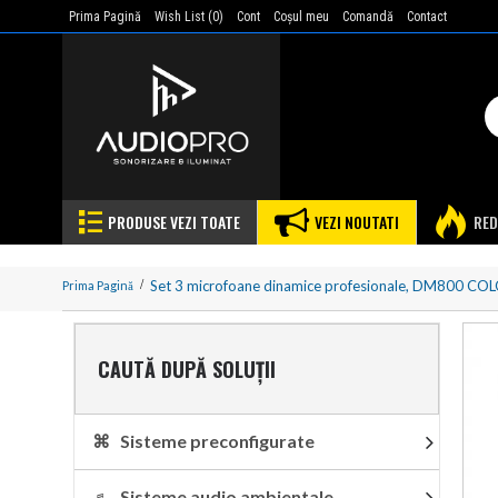
Prima Pagină
Wish List (
0
)
Cont
Coşul meu
Comandă
Contact
PRODUSE VEZI TOATE
VEZI NOUTATI
RED
Set 3 microfoane dinamice profesionale, DM800 COL
Prima Pagină
CAUTĂ DUPĂ SOLUȚII
⌘ Sisteme preconfigurate
♬ Sisteme audio ambientale