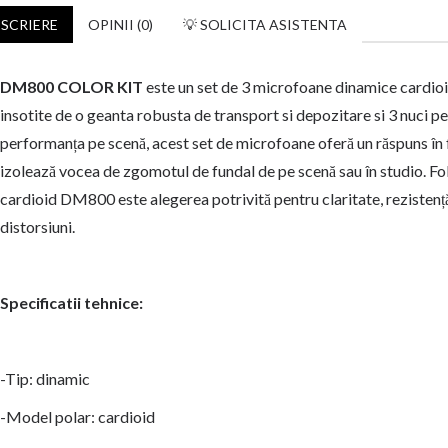
SCRIERE
OPINII (0)
💡 SOLICITA ASISTENTA
DM800 COLOR KIT
este un set de 3 microfoane dinamice cardioid i
insotite de o geanta robusta de transport si depozitare si 3 nuci pe
performanța pe scenă, acest set de microfoane oferă un răspuns în f
izolează vocea de zgomotul de fundal de pe scenă sau în studio. Folo
cardioid DM800 este alegerea potrivită pentru claritate, rezistenț
distorsiuni.
Specificatii tehnice:
-Tip: dinamic
-Model polar: cardioid