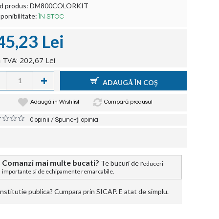
d produs:
DM800COLORKIT
ponibilitate:
ÎN STOC
45,23 Lei
 TVA: 202,67 Lei
+
ADAUGĂ ÎN COŞ
Adaugă in Wishlist
Compară produsul
/
0 opinii
Spune-ţi opinia
Comanzi mai multe bucati?
Te bucuri de r
educeri
importante si de echipamente remarcabile.
stitutie publica? Cumpara prin SICAP. E atat de simplu.