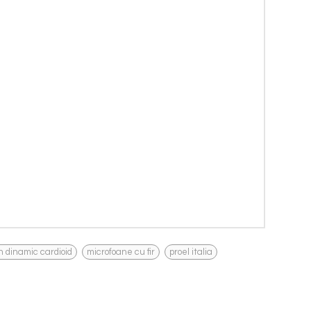
,
,
n dinamic cardioid
microfoane cu fir
proel italia