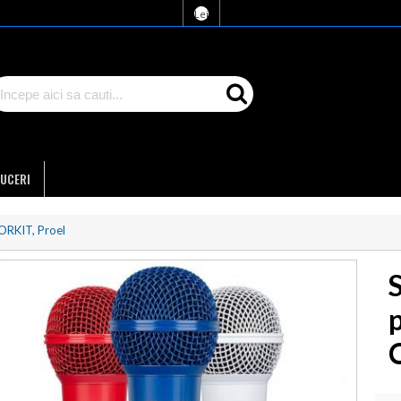
Lei
UCERI
ORKIT, Proel