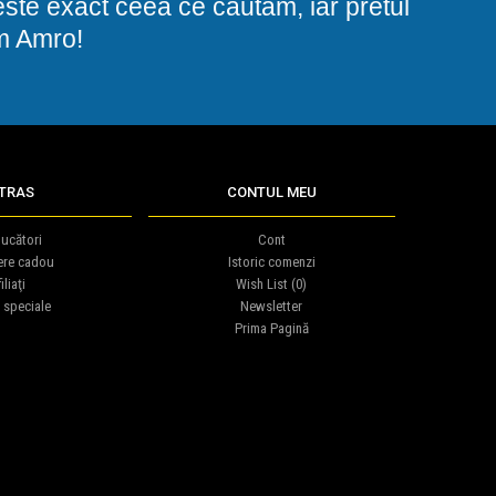
i este exact ceea ce cautam, iar pretul
am Amro!
TRAS
CONTUL MEU
ucători
Cont
ere cadou
Istoric comenzi
iliaţi
Wish List (
0
)
 speciale
Newsletter
Prima Pagină