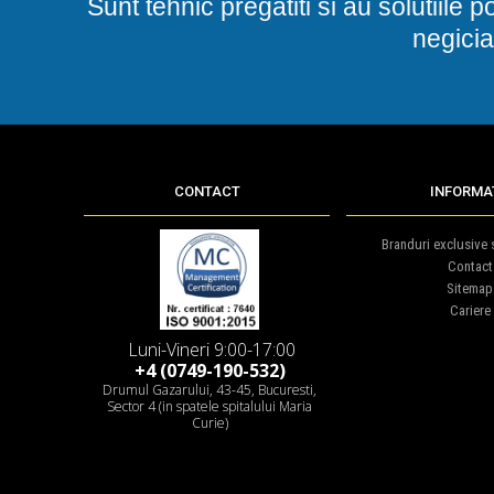
Sunt tehnic pregatiti si au solutiile 
negicia
CONTACT
INFORMAT
Branduri exclusive s
Contact
Sitemap
Cariere
Luni-Vineri 9:00-17:00
+4 (0749-190-532)
Drumul Gazarului, 43-45, Bucuresti,
Sector 4 (in spatele spitalului Maria
Curie)