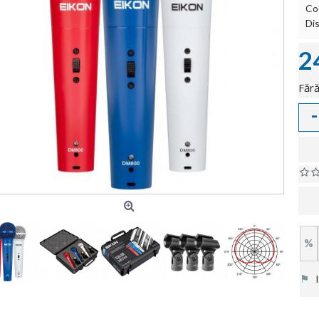
Co
Dis
2
Fără
-
%
⚑
In