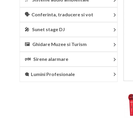
🗣 Conferinta, traducere si vot
🎤 Sunet stage DJ
🖼 Ghidare Muzee si Turism
🕬 Sirene alarmare
🎕 Lumini Profesionale