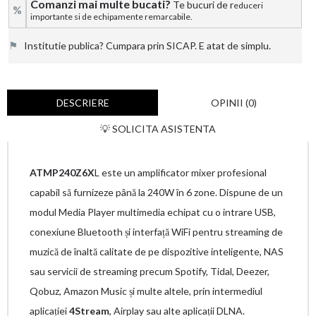
Comanzi mai multe bucati?
Te bucuri de r
educeri
%
importante si de echipamente remarcabile.
⚑
Institutie publica? Cumpara prin SICAP. E atat de simplu.
DESCRIERE
OPINII (0)
💡 SOLICITA ASISTENTA
ATMP240Z6X
L este un amplificator mixer profesional
capabil să furnizeze până la 240W în 6 zone. Dispune de un
modul Media Player multimedia echipat cu o intrare USB,
conexiune Bluetooth și interfață WiFi pentru streaming de
muzică de înaltă calitate de pe dispozitive inteligente, NAS
sau servicii de streaming precum Spotify, Tidal, Deezer,
Qobuz, Amazon Music și multe altele, prin intermediul
aplicației
4Stream
, Airplay sau alte aplicații DLNA.