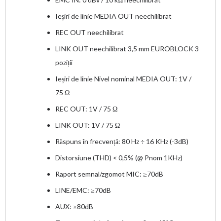
Ieșiri de linie MEDIA OUT neechilibrat
REC OUT neechilibrat
LINK OUT neechilibrat 3,5 mm EUROBLOCK 3
poziții
Ieșiri de linie Nivel nominal MEDIA OUT: 1V /
75 Ω
REC OUT: 1V / 75 Ω
LINK OUT: 1V / 75 Ω
Răspuns în frecvență: 80 Hz ÷ 16 KHz (-3dB)
Distorsiune (THD) < 0,5% (@ Pnom 1KHz)
Raport semnal/zgomot MIC: ≥70dB
LINE/EMC: ≥70dB
AUX: ≥80dB