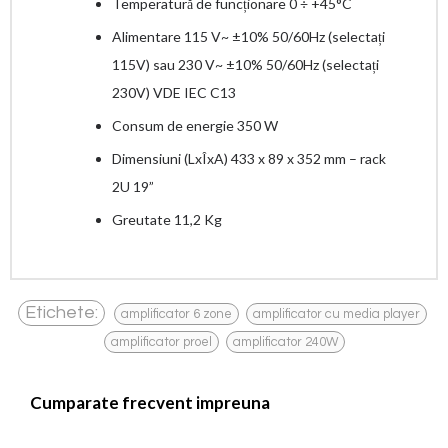
Temperatură de funcționare 0 ÷ +45°C
Alimentare 115 V~ ±10% 50/60Hz (selectați
115V) sau 230 V~ ±10% 50/60Hz (selectați
230V) VDE IEC C13
Consum de energie 350 W
Dimensiuni (LxÎxA) 433 x 89 x 352 mm – rack
2U 19”
Greutate 11,2 Kg
,
,
Etichete:
amplificator 6 zone
amplificator cu media player
,
amplificator proel
amplificator 240W
Cumparate frecvent impreuna