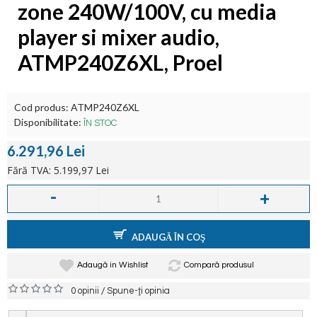
zone 240W/100V, cu media
player si mixer audio,
ATMP240Z6XL, Proel
Cod produs:
ATMP240Z6XL
Disponibilitate:
ÎN STOC
6.291,96 Lei
Fără TVA: 5.199,97 Lei
-
+
ADAUGĂ ÎN COŞ
Adaugă in Wishlist
Compară produsul
/
0 opinii
Spune-ţi opinia