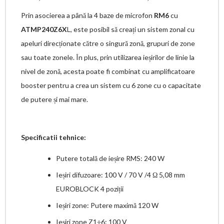
Prin asocierea a până la 4 baze de microfon
RM6
cu
ATMP240Z6X
L, este posibil să creați un sistem zonal cu
apeluri direcționate către o singură zonă, grupuri de zone
sau toate zonele. În plus, prin utilizarea ieșirilor de linie la
nivel de zonă, acesta poate fi combinat cu amplificatoare
booster pentru a crea un sistem cu 6 zone cu o capacitate
de putere și mai mare.
Specificatii tehnice:
Putere totală de ieșire RMS: 240 W
Ieșiri difuzoare: 100 V / 70 V /4 Ω 5,08 mm
EUROBLOCK 4 poziții
Ieșiri zone: Putere maximă 120 W
Ieșiri zone Z1÷6: 100 V