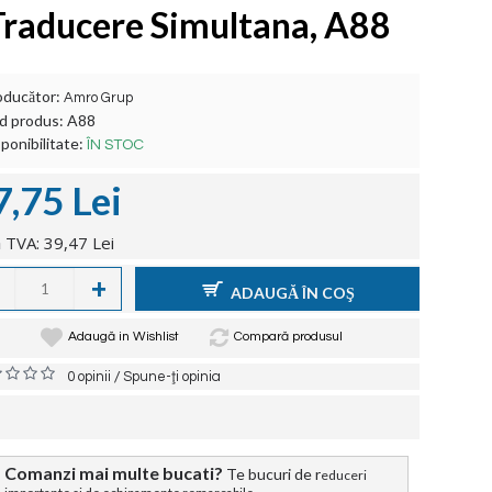
Traducere Simultana, A88
oducător:
Amro Grup
d produs:
A88
ponibilitate:
ÎN STOC
7,75 Lei
 TVA: 39,47 Lei
+
ADAUGĂ ÎN COŞ
Adaugă in Wishlist
Compară produsul
/
0 opinii
Spune-ţi opinia
Comanzi mai multe bucati?
Te bucuri de r
educeri