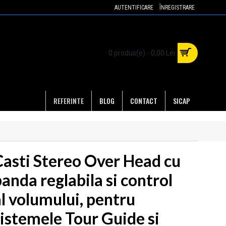
AUTENTIFICARE
ÎNREGISTRARE
0 produs(e) - 0,00 Lei
REFERINTE
BLOG
CONTACT
SICAP
Casti Stereo Over Head cu
anda reglabila si control
al volumului, pentru
sistemele Tour Guide si