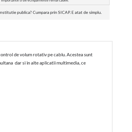
importante si de echipamente remarcabile.
stitutie publica? Cumpara prin SICAP. E atat de simplu.
control de volum rotativ pe cablu. Acestea sunt
ultana dar si in alte aplicatii multimedia, ce