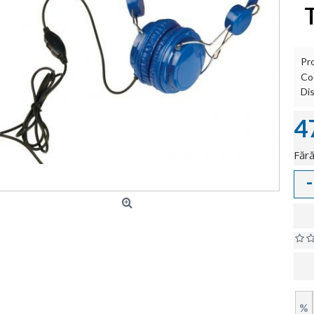
Pr
Co
Dis
4
Fără
-
%