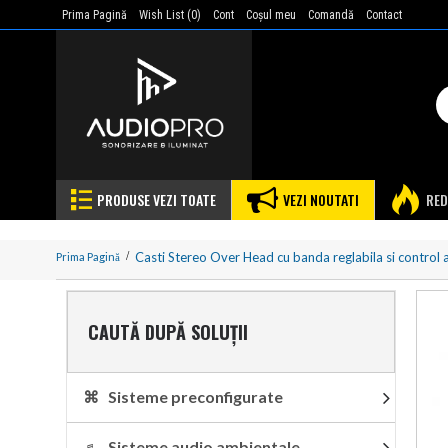
Prima Pagină
Wish List (
0
)
Cont
Coşul meu
Comandă
Contact
PRODUSE VEZI TOATE
VEZI NOUTATI
RED
Casti Stereo Over Head cu banda reglabila si control 
Prima Pagină
CAUTĂ DUPĂ SOLUȚII
⌘ Sisteme preconfigurate
♬ Sisteme audio ambientale