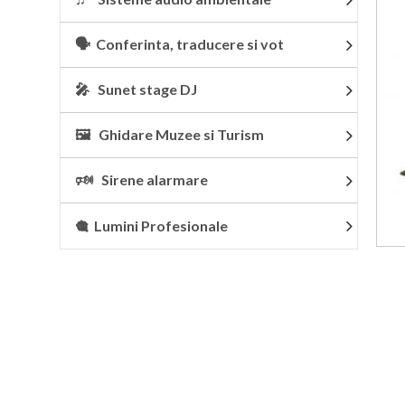
🗣 Conferinta, traducere si vot
🎤 Sunet stage DJ
🖼 Ghidare Muzee si Turism
🕬 Sirene alarmare
🎕 Lumini Profesionale