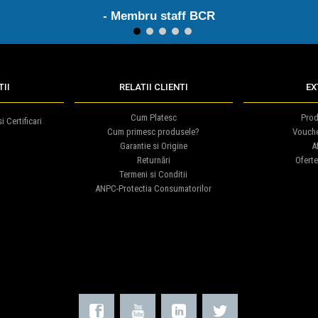
- Membru staff BCR
1
2
3
4
5
II
RELATII CLIENTI
EX
Cum Platesc
Prod
i Certificari
Cum primesc produsele?
Vouch
Garantie si Origine
Af
Returnări
Oferte
Termeni si Conditii
ANPC-Protectia Consumatorilor