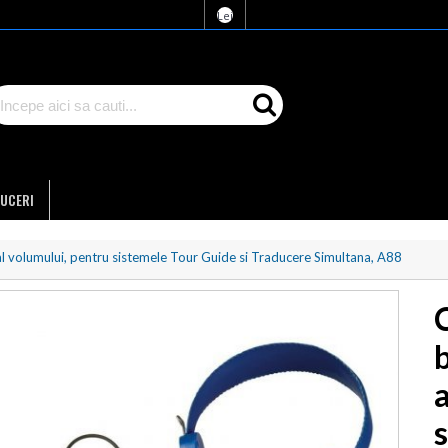
Lei
UCERI
al volumului, pentru sistemele Tour Guide si Traducere Simultana, A88
b