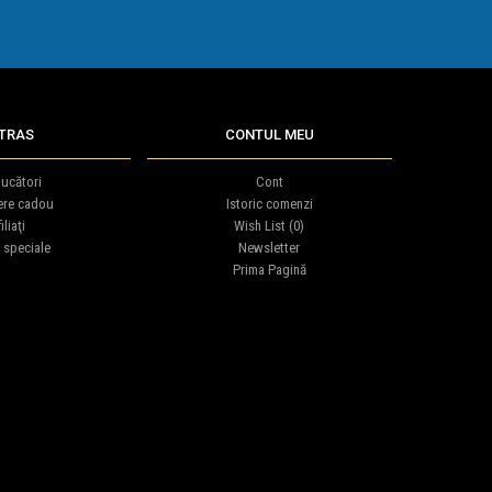
TRAS
CONTUL MEU
ucători
Cont
ere cadou
Istoric comenzi
iliaţi
Wish List (
0
)
 speciale
Newsletter
Prima Pagină