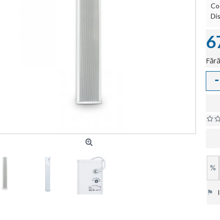
Co
Dis
6
Fără
-
%
⚑
In