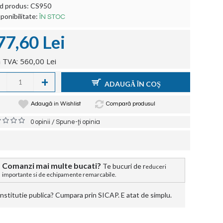
d produs:
CS950
ponibilitate:
ÎN STOC
77,60 Lei
 TVA: 560,00 Lei
+
ADAUGĂ ÎN COŞ
Adaugă in Wishlist
Compară produsul
/
0 opinii
Spune-ţi opinia
Comanzi mai multe bucati?
Te bucuri de r
educeri
importante si de echipamente remarcabile.
stitutie publica? Cumpara prin SICAP. E atat de simplu.