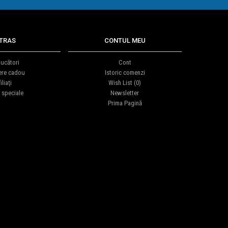
TRAS
CONTUL MEU
ucători
Cont
ere cadou
Istoric comenzi
iliaţi
Wish List (
0
)
 speciale
Newsletter
Prima Pagină