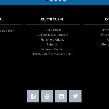
1
2
3
4
5
II
RELATII CLIENTI
EX
Cum Platesc
Prod
i Certificari
Cum primesc produsele?
Vouch
Garantie si Origine
Af
Returnări
Oferte
Termeni si Conditii
ANPC-Protectia Consumatorilor