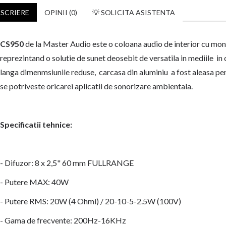
SCRIERE
OPINII (0)
💡 SOLICITA ASISTENTA
CS950
de la Master Audio este o coloana audio de interior cu mont
reprezintand o solutie de sunet deosebit de versatila in mediile in ca
langa dimenmsiunile reduse, carcasa din aluminiu a fost aleasa pent
se potriveste oricarei aplicatii de sonorizare ambientala.
Specificatii tehnice:
- Difuzor: 8 x 2,5" 60 mm FULLRANGE
- Putere MAX: 40W
- Putere RMS: 20W (4 Ohmi) / 20-10-5-2.5W (100V)
- Gama de frecvente: 200Hz-16KHz