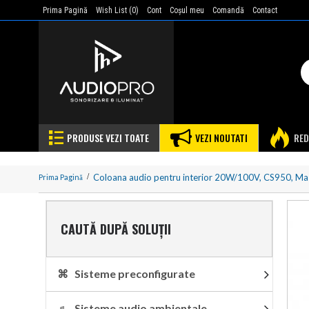
Prima Pagină
Wish List (
0
)
Cont
Coşul meu
Comandă
Contact
PRODUSE VEZI TOATE
VEZI NOUTATI
RED
Coloana audio pentru interior 20W/100V, CS950, Ma
Prima Pagină
CAUTĂ DUPĂ SOLUȚII
⌘ Sisteme preconfigurate
♬ Sisteme audio ambientale