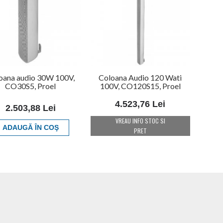
oana audio 30W 100V,
Coloana Audio 120 Wati
CO30S5, Proel
100V, CO120S15, Proel
4.523,76 Lei
2.503,88 Lei
VREAU INFO STOC SI
ADAUGĂ ÎN COŞ
PRET