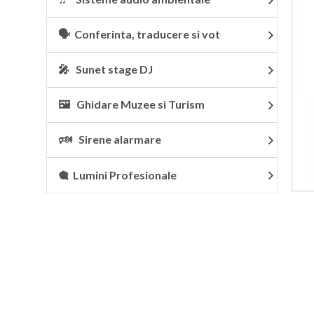
🗣 Conferinta, traducere si vot
🎤 Sunet stage DJ
🖼 Ghidare Muzee si Turism
🕬 Sirene alarmare
🎕 Lumini Profesionale