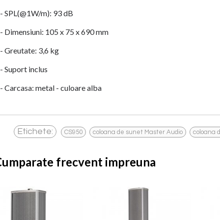
- SPL(@1W/m): 93 dB
- Dimensiuni: 105 x 75 x 690 mm
- Greutate: 3,6 kg
- Suport inclus
- Carcasa: metal - culoare alba
,
,
Etichete:
CS950
coloana de sunet Master Audio
coloana 
Cumparate frecvent impreuna