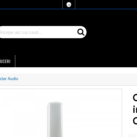
Lei
UCERI
ster Audio