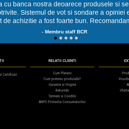
a cu banca nostra deoarece produsele si ser
potrivite. Sistemul de vot si sondare a opinie
t de achizitie a fost foarte bun. Recomand
- Membru staff BCR
1
2
3
4
5
II
RELATII CLIENTI
EX
Cum Platesc
Prod
i Certificari
Cum primesc produsele?
Vouch
Garantie si Origine
Af
Returnări
Oferte
Termeni si Conditii
ANPC-Protectia Consumatorilor