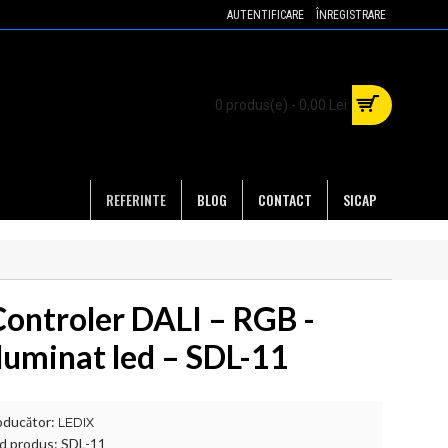
AUTENTIFICARE
ÎNREGISTRARE
0 produs(e) - 0,00 Lei
REFERINTE
BLOG
CONTACT
SICAP
Controler DALI – RGB -
iluminat led – SDL-11
oducător:
LEDIX
d produs:
SDL-11