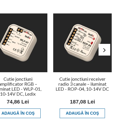
Cutie jonctiuni
Cutie jonctiuni receiver
Contr
amplificator RGB –
radio 3 canale – iluminat
- i
uminat LED - WLP-01,
LED - ROP-04, 10-14V DC
10-14V DC, Ledix
74,86 Lei
187,08 Lei
ADAUGĂ ÎN COŞ
ADAUGĂ ÎN COŞ