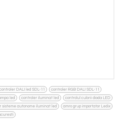
,
,
controler DALI led SDL-11
controler RGB DALI SDL-11
,
,
,
lampa led
controler iluminat led
controlul culorii dioda LED
,
,
r sisteme autonome iluminat led
amro grup importator Ledix
ucuresti