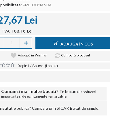
ponibilitate:
PRE-COMANDA
27,67 Lei
 TVA: 188,16 Lei
+
ADAUGĂ ÎN COŞ
Adaugă in Wishlist
Compară produsul
/
0 opinii
Spune-ţi opinia
Comanzi mai multe bucati?
Te bucuri de r
educeri
importante si de echipamente remarcabile.
stitutie publica? Cumpara prin SICAP. E atat de simplu.