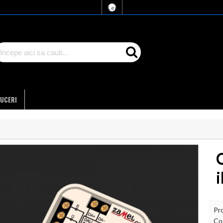
Lei
UCERI
Pr
Co