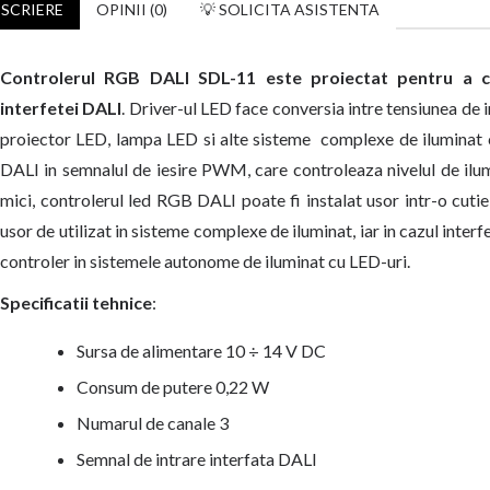
SCRIERE
OPINII (0)
💡 SOLICITA ASISTENTA
Controlerul RGB DALI SDL-11 este proiectat pentru a c
interfetei DALI
. Driver-ul LED face conversia intre tensiunea de i
proiector LED, lampa LED si alte sisteme complexe de iluminat 
DALI in semnalul de iesire PWM, care controleaza nivelul de ilu
mici, controlerul led RGB DALI poate fi instalat usor intr-o cut
usor de utilizat in sisteme complexe de iluminat, iar in cazul inte
controler in sistemele autonome de iluminat cu LED-uri.
Specificatii tehnice
:
Sursa de alimentare 10 ÷ 14 V DC
Consum de putere 0,22 W
Numarul de canale 3
Semnal de intrare interfata DALI