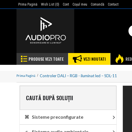
Prima Pagină
Wish List (
0
)
Cont
Coşul meu
Comandă
Contact
PRODUSE VEZI TOATE
VEZI NOUTATI
RED
Controler DALI – RGB - iluminat led – SDL-11
Prima Pagină
CAUTĂ DUPĂ SOLUȚII
⌘ Sisteme preconfigurate
♬ Sisteme audio ambientale