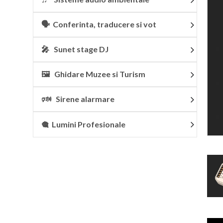
🗣 Conferinta, traducere si vot
🎤 Sunet stage DJ
🖼 Ghidare Muzee si Turism
🕬 Sirene alarmare
🎕 Lumini Profesionale