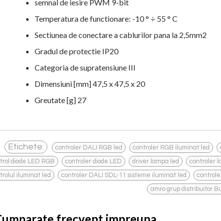
semnal de iesire PWM 9-bit
Temperatura de functionare: -10 ° ÷ 55 ° C
Sectiunea de conectare a cablurilor pana la 2,5mm2
Gradul de protectie IP20
Categoria de supratensiune III
Dimensiuni [mm] 47,5 x 47,5 x 20
Greutate [g] 27
,
,
Etichete:
controler DALI RGB led
controler RGB iluminat led
,
,
,
trol diode LED RGB
controler diode LED
driver lampa led
controler 
,
,
trolul iluminat led
controler DALI SDL-11 sisteme iluminat led
controle
amro grup distribuitor B
Cumparate frecvent impreuna