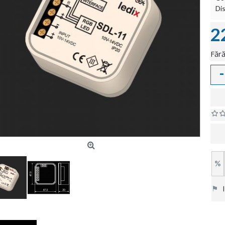
Dis
2
Fără
-
%
⚑
In