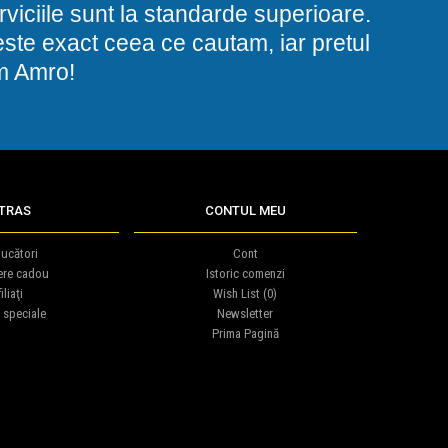
viciile sunt la standarde superioare.
i este exact ceea ce cautam, iar pretul
am Amro!
TRAS
CONTUL MEU
ucători
Cont
ere cadou
Istoric comenzi
iliaţi
Wish List (
0
)
 speciale
Newsletter
Prima Pagină