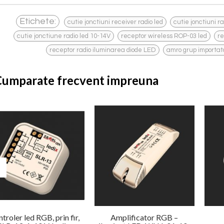
,
Etichete:
cutie jonctiuni receiver radio led
cutie jonctiuni r
,
,
cutie jonctiune radio led 10-14V
receptor wireless ROP-03 led
re
,
receptor radio iluminarea diode LED
amro grup importato
Cumparate frecvent impreuna
troler led RGB, prin fir,
Amplificator RGB –