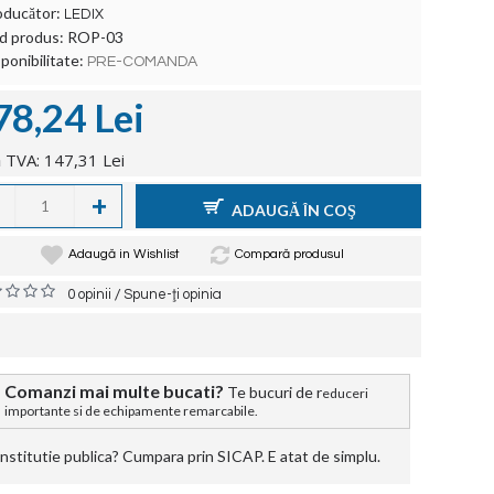
oducător:
LEDIX
d produs:
ROP-03
ponibilitate:
PRE-COMANDA
78,24 Lei
 TVA: 147,31 Lei
+
ADAUGĂ ÎN COŞ
Adaugă in Wishlist
Compară produsul
/
0 opinii
Spune-ţi opinia
Comanzi mai multe bucati?
Te bucuri de r
educeri
importante si de echipamente remarcabile.
stitutie publica? Cumpara prin SICAP. E atat de simplu.