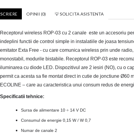
SCRIERE
OPINII (0)
💡 SOLICITA ASISTENTA
Receptorul wireless ROP-03 cu 2 canale este un accesoriu pentr
indeplini functii de control simple in instalatiile de joasa tensi
emitator Exta Free - cu care comunica wireless prin unde radio, 
monostabil, modurile bistabile. Receptorul ROP-03 este recoman
iluminarea cu diode LED. Dispozitivul are 2 iesiri (NO), cu o ca
permit ca acesta sa fie montat direct in cutie de jonctiune Ø60
ECOLINE – care au caracteristica unui consum redus de energi
Specificatii tehnice:
Sursa de alimentare 10 ÷ 14 V DC
Consumul de energie 0,15 W / W 0,7
Numar de canale 2