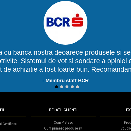
a cu banca nostra deoarece produsele si ser
potrivite. Sistemul de vot si sondare a opinie
t de achizitie a fost foarte bun. Recomand
- Membru staff BCR
1
2
3
4
5
II
RELATII CLIENTI
EX
Cum Platesc
Prod
i Certificari
Cum primesc produsele?
Vouch