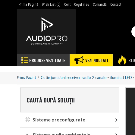
Prima Pagină
Wish List (
0
)
Cont
Coşul meu
Comandă
Contact
PRODUSE VEZI TOATE
VEZI NOUTATI
RED
Cutie jonctiuni receiver radio 2 canale – iluminat LE
Prima Pagină
CAUTĂ DUPĂ SOLUȚII
⌘ Sisteme preconfigurate
♬ Sisteme audio ambientale