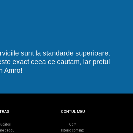
viciile sunt la standarde superioare.
i este exact ceea ce cautam, iar pretul
am Amro!
TRAS
CONTUL MEU
ucători
Cont
ere cadou
Istoric comenzi