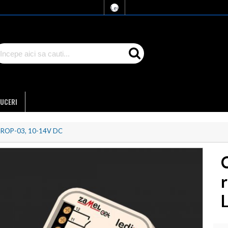
Lei
UCERI
D - ROP-03, 10-14V DC
C
r