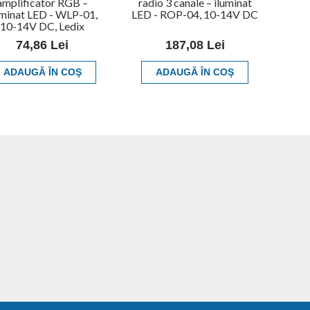
amplificator RGB –
radio 3 canale – iluminat
ati
uminat LED - WLP-01,
LED - ROP-04, 10-14V DC
10-14V DC, Ledix
74,86 Lei
187,08 Lei
ADAUGĂ ÎN COŞ
ADAUGĂ ÎN COŞ