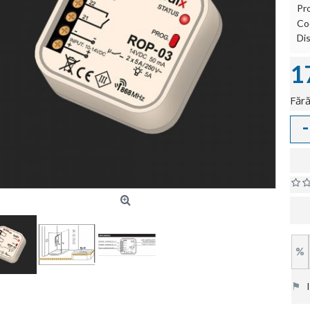
Pr
Co
Dis
1
Fără
-
%
⚑
In