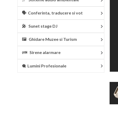
🗣 Conferinta, traducere si vot
🎤 Sunet stage DJ
🖼 Ghidare Muzee si Turism
🕬 Sirene alarmare
🎕 Lumini Profesionale