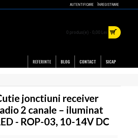
AUTENTIFICARE
ÎNREGISTRARE
0 produs(e) - 0,00 Lei
REFERINTE
BLOG
CONTACT
SICAP
utie jonctiuni receiver
adio 2 canale – iluminat
LED - ROP-03, 10-14V DC