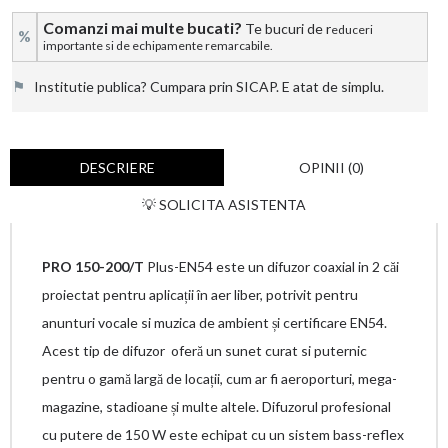
Comanzi mai multe bucati?
Te bucuri de r
educeri
%
importante si de echipamente remarcabile.
⚑
Institutie publica? Cumpara prin SICAP. E atat de simplu.
DESCRIERE
OPINII (0)
💡 SOLICITA ASISTENTA
PRO 150-200/T
Plus-EN54 este un difuzor coaxial in 2 căi
proiectat pentru aplicații în aer liber, potrivit pentru
anunturi vocale si muzica de ambient și certificare EN54.
Acest tip de difuzor oferă un sunet curat si puternic
pentru o gamă largă de locații, cum ar fi aeroporturi, mega-
magazine, stadioane și multe altele. Difuzorul profesional
cu putere de 150 W este echipat cu un sistem bass-reflex