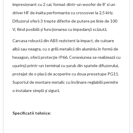
impresionant cu 2 cai, format dintr-un woofer de 8' si un
driver HF de inalta performanta cu crossover la 2,5 kHz.
Difuzorul oferă 3 trepte diferite de putere pe linie de 100
V, fiind posibilă și funcționarea cu impedanță scăzută.
Carcasa robustă din ABS rezistent la impact, de culoare
albă sau neagra, cu o grilă metalică din aluminiu în formă de
hexagon, oferă protecție IP66. Conexiunea se realizează cu
ușurință printr-un terminal cu șurub din spatele difuzorului,
protejat de o placă de acoperire cu doua presetupe PG11.
Suportul de montare metalic cu înclinare reglabilă permite
o instalare simplă și sigură.
Specificatii tehnice: