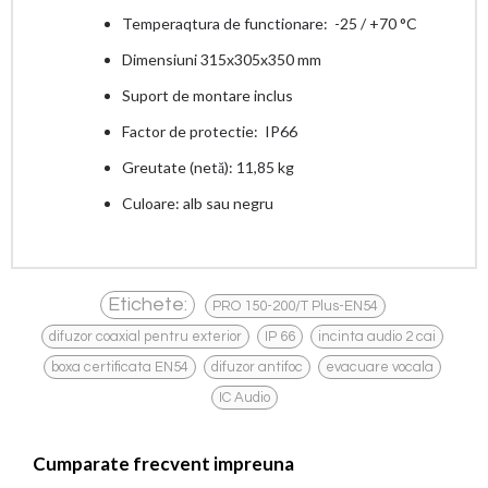
Temperaqtura de functionare: -25 / +70 °C
Dimensiuni 315x305x350 mm
Suport de montare inclus
Factor de protectie: IP66
Greutate (netă): 11,85 kg
Culoare: alb sau negru
,
Etichete:
PRO 150-200/T Plus-EN54
,
,
,
difuzor coaxial pentru exterior
IP 66
incinta audio 2 cai
,
,
,
boxa certificata EN54
difuzor antifoc
evacuare vocala
IC Audio
Cumparate frecvent impreuna