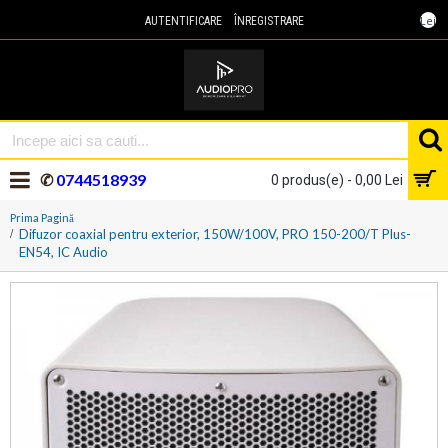
Lei
AUTENTIFICARE
ÎNREGISTRARE
✆
0744518939
0 produs(e) - 0,00 Lei
Prima Pagină
Difuzor coaxial pentru exterior, 150W/100V, PRO 150-200/T Plus-
EN54, IC Audio