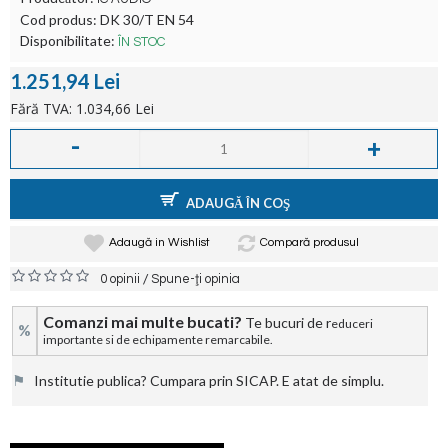
Cod produs:
DK 30/T EN 54
Disponibilitate:
ÎN STOC
1.251,94 Lei
Fără TVA: 1.034,66 Lei
-
+
ADAUGĂ ÎN COŞ
Adaugă in Wishlist
Compară produsul
/
0 opinii
Spune-ţi opinia
Comanzi mai multe bucati?
Te bucuri de r
educeri
%
importante si de echipamente remarcabile.
⚑
Institutie publica? Cumpara prin SICAP. E atat de simplu.