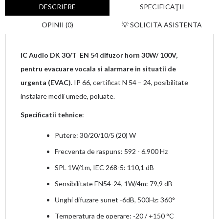
DESCRIERE
SPECIFICAŢII
OPINII (0)
💡 SOLICITA ASISTENTA
IC Audio DK 30/T EN 54 difuzor horn 30W/ 100V,
pentru evacuare vocala si alarmare in situatii de
urgenta (EVAC)
. IP 66, certificat N 54 – 24, posibilitate
instalare medii umede, poluate.
Specificatii tehnice
:
Putere: 30/20/10/5 (20) W
Frecventa de raspuns: 592 - 6.900 Hz
SPL 1W/1m, IEC 268-5: 110,1 dB
Sensibilitate EN54-24, 1W/4m: 79,9 dB
Unghi difuzare sunet -6dB, 500Hz: 360°
Temperatura de operare: -20 / +150 °C