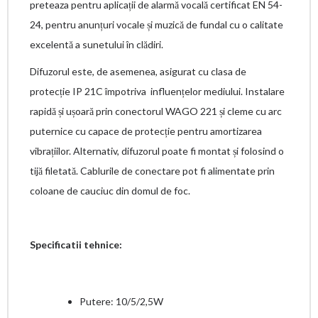
preteaza pentru aplicații de alarmă vocală certificat EN 54-
24, pentru anunțuri vocale și muzică de fundal cu o calitate
excelentă a sunetului în clădiri.
Difuzorul este, de asemenea, asigurat cu clasa de
protecție IP 21C împotriva influențelor mediului. Instalare
rapidă și ușoară prin conectorul WAGO 221 și cleme cu arc
puternice cu capace de protecție pentru amortizarea
vibrațiilor. Alternativ, difuzorul poate fi montat și folosind o
tijă filetată. Cablurile de conectare pot fi alimentate prin
coloane de cauciuc din domul de foc.
Specificatii tehnice:
Putere: 10/5/2,5W