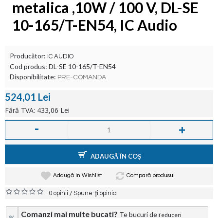
metalica ,10W / 100 V, DL-SE
10-165/T-EN54, IC Audio
Producător:
IC AUDIO
Cod produs:
DL-SE 10-165/T-EN54
Disponibilitate:
PRE-COMANDA
524,01 Lei
Fără TVA: 433,06 Lei
-
+
ADAUGĂ ÎN COŞ
Adaugă in Wishlist
Compară produsul
/
0 opinii
Spune-ţi opinia
Comanzi mai multe bucati?
Te bucuri de r
educeri