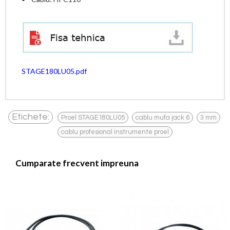
STAGE180LU05.pdf
,
,
,
Etichete:
Proel STAGE180LU05
cablu mufa jack 6
3 mm
cablu profesional instrumente proel
Cumparate frecvent impreuna