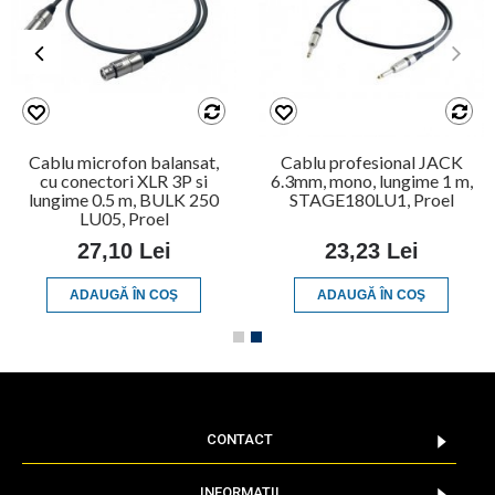
Cablu microfon balansat,
Cablu profesional JACK
cu conectori XLR 3P si
6.3mm, mono, lungime 1 m,
lungime 0.5 m, BULK 250
STAGE180LU1, Proel
LU05, Proel
27,10 Lei
23,23 Lei
ADAUGĂ ÎN COŞ
ADAUGĂ ÎN COŞ
CONTACT
INFORMATII