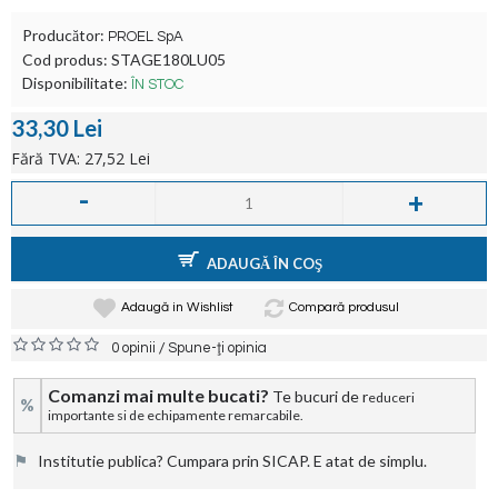
Producător:
PROEL SpA
Cod produs:
STAGE180LU05
Disponibilitate:
ÎN STOC
33,30 Lei
Fără TVA: 27,52 Lei
-
+
ADAUGĂ ÎN COŞ
Adaugă in Wishlist
Compară produsul
/
0 opinii
Spune-ţi opinia
Comanzi mai multe bucati?
Te bucuri de r
educeri
%
importante si de echipamente remarcabile.
⚑
Institutie publica? Cumpara prin SICAP. E atat de simplu.