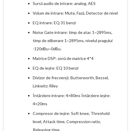
Sursă audio de intrare: analog, AES
Volum de intrare: Mute, Fază, Detector de nivel
EQ intrare: EQ 31 benzi
Noise Gate intrare: timp de atac 1~2895ms,
timp de eliberare 1~2895ms, nivelul pragului
-120dBu~0dBu.
Matrice DSP: zonă de matrice 4*4
EQ de ieșire: EQ 10 benzi
Divizor de frecvență: Butterworth, Bessel,
Linkwitz-Riley
Întârziere intrare: 4×80ms Întârziere ieșire:
4×20ms
Compresor de ieșire: Soft knee, Threshold
level, Attack time, Compression ratio,
Releasing time