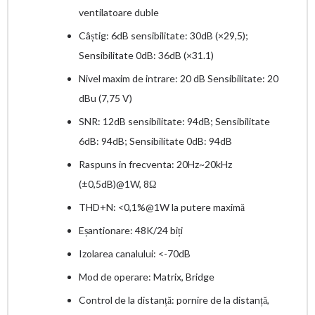
ventilatoare duble
Câștig: 6dB sensibilitate: 30dB (×29,5);
Sensibilitate 0dB: 36dB (×31.1)
Nivel maxim de intrare: 20 dB Sensibilitate: 20
dBu (7,75 V)
SNR: 12dB sensibilitate: 94dB; Sensibilitate
6dB: 94dB; Sensibilitate 0dB: 94dB
Raspuns in frecventa: 20Hz~20kHz
(±0,5dB)@1W, 8Ω
THD+N: <0,1%@1W la putere maximă
Eșantionare: 48K/24 biți
Izolarea canalului: <-70dB
Mod de operare: Matrix, Bridge
Control de la distanță: pornire de la distanță,