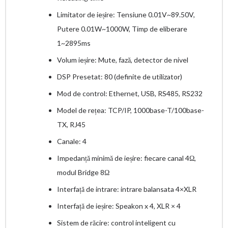
Limitator de ieșire: Tensiune 0.01V~89.50V,
Putere 0.01W~1000W, Timp de eliberare
1~2895ms
Volum ieșire: Mute, fază, detector de nivel
DSP Presetat: 80 (definite de utilizator)
Mod de control: Ethernet, USB, RS485, RS232
Model de rețea: TCP/IP, 1000base-T/100base-
TX, RJ45
Canale: 4
Impedanță minimă de ieșire: fiecare canal 4Ω,
modul Bridge 8Ω
Interfață de intrare: intrare balansata 4×XLR
Interfață de ieșire: Speakon x 4, XLR × 4
Sistem de răcire: control inteligent cu