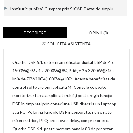
⚑
Institutie publica? Cumpara prin SICAP. E atat de simplu.
DESCRIERE
OPINII (0)
💡 SOLICITA ASISTENTA
Quadro DSP 6.4, este un amplificator digital DSP de 4 x
1500W@4Ω / 4 x 2000W@8Ω, Bridge 2 x 3200W@8Ω, si
linie de 70V/100V(1000W@10Ω). Acesta beneficiaza de
control software prin aplicata M- Console ce poate
monitoriza starea amplificatorului și poate regla funcția
DSP în timp real prin conexiune USB direct la un Laptoop
sau PC. Pe langa funcțiile DSP încorporate: noise gate,
mixer matrice, PEQ, crossover, delay, compresor etc.,
Quadro DSP 6.4 poate memora pana la 80 de presetari