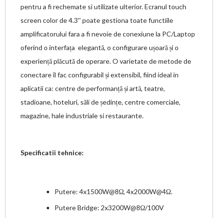
pentru a fi rechemate si utilizate ulterior. Ecranul touch
screen color de 4.3'' poate gestiona toate functiile
amplificatorului fara a fi nevoie de conexiune la PC/Laptop
oferind o interfața elegantă, o configurare ușoară și o
experiență plăcută de operare. O varietate de metode de
conectare îl fac configurabil și extensibil, fiind ideal in
aplicatii ca: centre de performanță și artă, teatre,
stadioane, hoteluri, săli de ședințe, centre comerciale,
magazine, hale industriale si restaurante.
Specificatii tehnice:
Putere: 4x1500W@8Ω, 4x2000W@4Ω.
Putere Bridge: 2x3200W@8Ω/100V