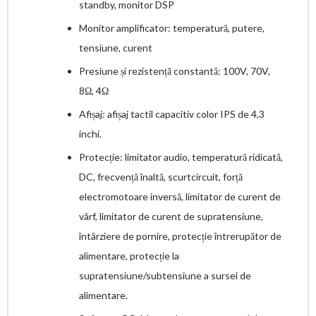
standby, monitor DSP
Monitor amplificator: temperatură, putere,
tensiune, curent
Presiune și rezistență constantă: 100V, 70V,
8Ω, 4Ω
Afișaj: afișaj tactil capacitiv color IPS de 4,3
inchi.
Protecție: limitator audio, temperatură ridicată,
DC, frecvență înaltă, scurtcircuit, forță
electromotoare inversă, limitator de curent de
vârf, limitator de curent de supratensiune,
întârziere de pornire, protecție întrerupător de
alimentare, protecție la
supratensiune/subtensiune a sursei de
alimentare.