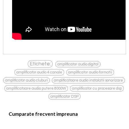
,
Etichete:
amplificator audio digital
,
,
amplificator audio 4 canale
amplificator audio formatii
,
,
amplificator audio cluburi
amplificatoare audio instalatii sonorizare
,
,
amplificatoare audio putere 8000W
amplificator cu procesare dsp
amplificator DSP
Cumparate frecvent impreuna