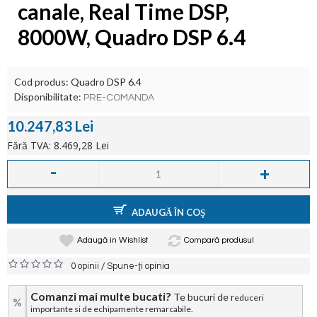
canale, Real Time DSP,
8000W, Quadro DSP 6.4
Cod produs:
Quadro DSP 6.4
Disponibilitate:
PRE-COMANDA
10.247,83 Lei
Fără TVA: 8.469,28 Lei
-
+
ADAUGĂ ÎN COŞ
Adaugă in Wishlist
Compară produsul
/
0 opinii
Spune-ţi opinia
Comanzi mai multe bucati?
Te bucuri de r
educeri
%
importante si de echipamente remarcabile.