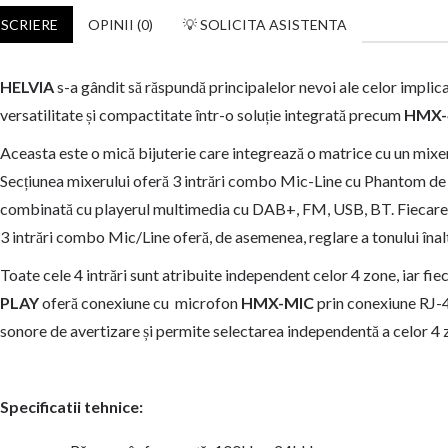
SCRIERE
OPINII (0)
💡 SOLICITA ASISTENTA
HELVIA
s-a gândit să răspundă principalelor nevoi ale celor implicați
versatilitate și compactitate într-o soluție integrată precum
HMX-
Aceasta este o mică bijuterie care integrează o matrice cu un mixer cu
Secțiunea mixerului oferă 3 intrări combo Mic-Line cu Phantom de 4
combinată cu playerul multimedia cu DAB+, FM, USB, BT. Fiecare int
3 intrări combo Mic/Line oferă, de asemenea, reglare a tonului înalt 
Toate cele 4 intrări sunt atribuite independent celor 4 zone, iar fiec
PLAY
oferă conexiune cu microfon
HMX-MIC
prin conexiune RJ-4
sonore de avertizare și permite selectarea independentă a celor 4 
Specificatii tehnice: