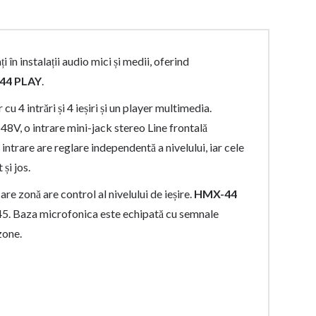
 în instalații audio mici și medii, oferind
44 PLAY
.
 4 intrări și 4 ieșiri și un player multimedia.
8V, o intrare mini-jack stereo Line frontală
rare are reglare independentă a nivelului, iar cele
și jos.
are zonă are control al nivelului de ieșire.
HMX-44
5. Baza microfonica este echipată cu semnale
zone.