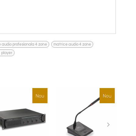
,
,
 audio profesionala 4 zone
matrice audio 4 zone
 player
Nou
Nou