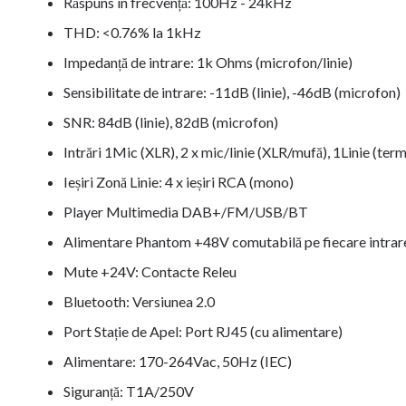
Răspuns în frecvență: 100Hz - 24kHz
THD: <0.76% la 1kHz
Impedanță de intrare: 1k Ohms (microfon/linie)
Sensibilitate de intrare: -11dB (linie), -46dB (microfon)
SNR: 84dB (linie), 82dB (microfon)
Intrări 1Mic (XLR), 2 x mic/linie (XLR/mufă), 1Linie (t
Ieșiri Zonă Linie: 4 x ieșiri RCA (mono)
Player Multimedia DAB+/FM/USB/BT
Alimentare Phantom +48V comutabilă pe fiecare intrar
Mute +24V: Contacte Releu
Bluetooth: Versiunea 2.0
Port Stație de Apel: Port RJ45 (cu alimentare)
Alimentare: 170-264Vac, 50Hz (IEC)
Siguranță: T1A/250V