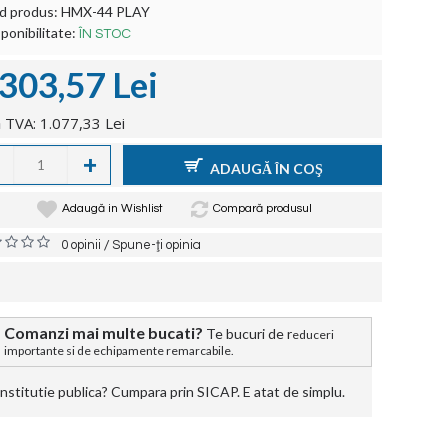
d produs:
HMX-44 PLAY
ponibilitate:
ÎN STOC
.303,57 Lei
 TVA: 1.077,33 Lei
+
ADAUGĂ ÎN COŞ
Adaugă in Wishlist
Compară produsul
/
0 opinii
Spune-ţi opinia
Comanzi mai multe bucati?
Te bucuri de r
educeri
importante si de echipamente remarcabile.
stitutie publica? Cumpara prin SICAP. E atat de simplu.