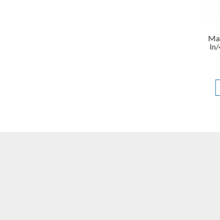
Supresor de feedback de
înaltă precizie cu 4 canale,
Mat
HELVIA SONIX FS44
In
1.239,03 Lei
ADAUGĂ ÎN COŞ