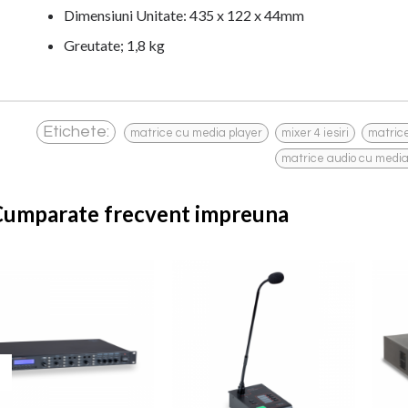
Dimensiuni Unitate: 435 x 122 x 44mm
Greutate; 1,8 kg
,
,
Etichete:
matrice cu media player
mixer 4 iesiri
matrice
matrice audio cu media
Cumparate frecvent impreuna