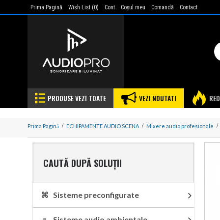
Prima Pagină
Wish List (
0
)
Cont
Coşul meu
Comandă
Contact
PRODUSE VEZI TOATE
VEZI NOUTATI
RED
Prima Pagină
ECHIPAMENTE AUDIO SCENA
Mixere audio profesionale
CAUTĂ DUPĂ SOLUȚII
⌘ Sisteme preconfigurate
♬ Sisteme audio ambientale