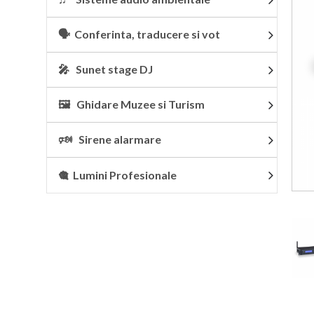
🗣 Conferinta, traducere si vot
🎤 Sunet stage DJ
🖼 Ghidare Muzee si Turism
🕬 Sirene alarmare
🎕 Lumini Profesionale