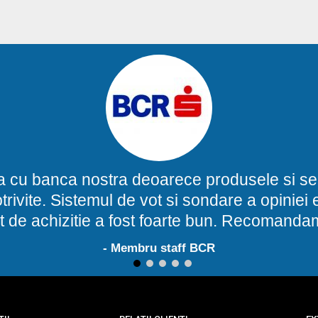
a cu banca nostra deoarece produsele si ser
potrivite. Sistemul de vot si sondare a opinie
t de achizitie a fost foarte bun. Recomand
- Membru staff BCR
1
2
3
4
5