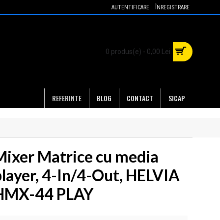
AUTENTIFICARE
ÎNREGISTRARE
0 produs(e) - 0,00 Lei
REFERINTE
BLOG
CONTACT
SICAP
Mixer Matrice cu media
player, 4-In/4-Out, HELVIA
HMX-44 PLAY