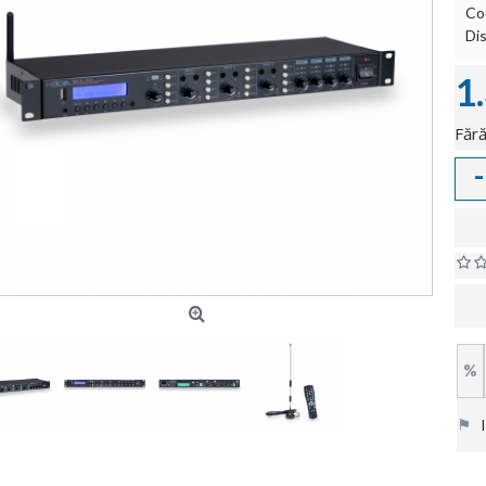
Co
Dis
1
Fără
-
%
⚑
In