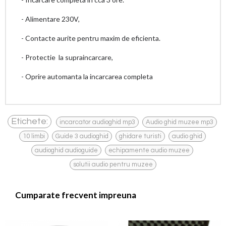
- Alimentare 230V,
- Contacte aurite pentru maxim de eficienta.
- Protectie la supraincarcare,
- Oprire automanta la incarcarea completa
,
,
Etichete:
incarcator audioghid mp3
Audio ghid muzee mp3
,
,
,
,
10 limbi
Guide 3 audioghid
ghidare turisti
audio ghid
,
,
audioghid audioguide
echipamente audio muzee
solutii audio pentru muzee
Cumparate frecvent impreuna