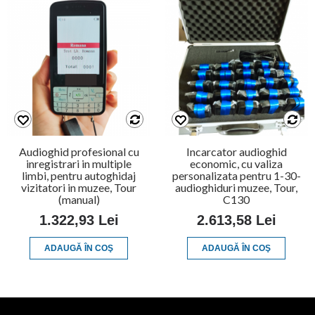
Audioghid profesional cu
Incarcator audioghid
inregistrari in multiple
economic, cu valiza
limbi, pentru autoghidaj
personalizata pentru 1-30-
vizitatori in muzee, Tour
audioghiduri muzee, Tour,
(manual)
C130
1.322,93 Lei
2.613,58 Lei
ADAUGĂ ÎN COŞ
ADAUGĂ ÎN COŞ