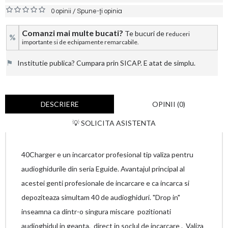
/
0 opinii
Spune-ţi opinia
Comanzi mai multe bucati?
Te bucuri de r
educeri
%
importante si de echipamente remarcabile.
⚑
Institutie publica? Cumpara prin SICAP. E atat de simplu.
DESCRIERE
OPINII (0)
💡 SOLICITA ASISTENTA
40Charger e un incarcator profesional tip valiza pentru
audioghidurile din seria Eguide. Avantajul principal al
acestei genti profesionale de incarcare e ca incarca si
depoziteaza simultam 40 de audioghiduri. "Drop in"
inseamna ca dintr-o singura miscare pozitionati
audioghidul in geanta, direct in soclul de incarcare . Valiza