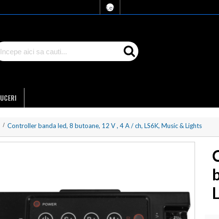
Lei
UCERI
Controller banda led, 8 butoane, 12 V , 4 A / ch, LS6K, Music & Lights
C
b