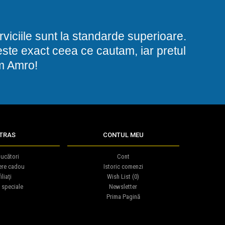
viciile sunt la standarde superioare.
i este exact ceea ce cautam, iar pretul
am Amro!
TRAS
CONTUL MEU
ucători
Cont
ere cadou
Istoric comenzi
iliaţi
Wish List (
0
)
 speciale
Newsletter
Prima Pagină