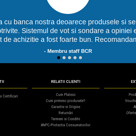
a cu banca nostra deoarece produsele si ser
potrivite. Sistemul de vot si sondare a opinie
t de achizitie a fost foarte bun. Recomand
- Membru staff BCR
1
2
3
4
5
II
RELATII CLIENTI
EX
Cum Platesc
Prod
i Certificari
Cum primesc produsele?
Vouch
Garantie si Origine
Af
Returnări
Oferte
Termeni si Conditii
ANPC-Protectia Consumatorilor