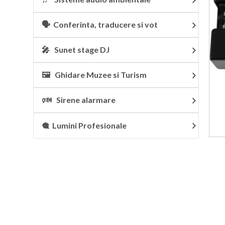
🗣 Conferinta, traducere si vot
🎤 Sunet stage DJ
🖼 Ghidare Muzee si Turism
🕬 Sirene alarmare
🎕 Lumini Profesionale