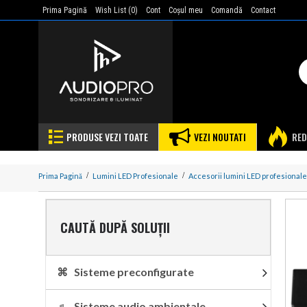
Prima Pagină
Wish List (
0
)
Cont
Coşul meu
Comandă
Contact
PRODUSE VEZI TOATE
VEZI NOUTATI
RED
Prima Pagină
Lumini LED Profesionale
Accesorii lumini LED profesionale
CAUTĂ DUPĂ SOLUȚII
⌘ Sisteme preconfigurate
♬ Sisteme audio ambientale