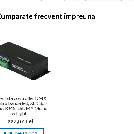
Cumparate frecvent impreuna
terfata controller DMX
tru banda led, XLR 3p /
put RJ45, LSDMX,Music
& Lights
227,67 Lei
ADAUGĂ ÎN COŞ