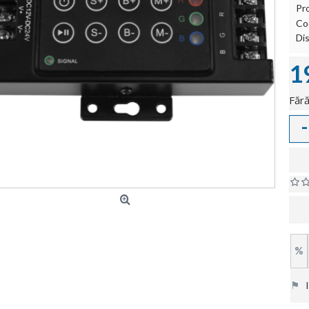
Pr
Co
Dis
1
Fără
-
%
⚑
In