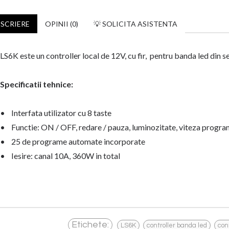
SCRIERE
OPINII (0)
💡 SOLICITA ASISTENTA
LS6K este un controller local de 12V, cu fir, pentru banda led din 
Specificatii tehnice:
• Interfata utilizator cu 8 taste
• Functie: ON / OFF, redare / pauza, luminozitate, viteza prog
• 25 de programe automate incorporate
• Iesire: canal 10A, 360W in total
,
,
Etichete:
LS6K
controller banda led
cont