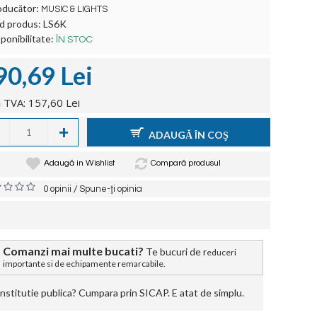
oducător:
MUSIC & LIGHTS
d produs:
LS6K
ponibilitate:
ÎN STOC
90,69 Lei
 TVA: 157,60 Lei
+
ADAUGĂ ÎN COŞ
Adaugă in Wishlist
Compară produsul
/
0 opinii
Spune-ţi opinia
Comanzi mai multe bucati?
Te bucuri de r
educeri
importante si de echipamente remarcabile.
stitutie publica? Cumpara prin SICAP. E atat de simplu.