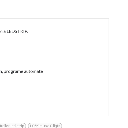
seria LEDSTRIP.
ram, programe automate
,
roller led strip
LS6K music & ligts