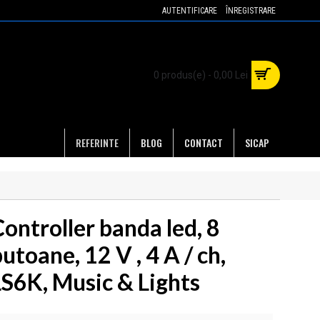
AUTENTIFICARE
ÎNREGISTRARE
0 produs(e) - 0,00 Lei
REFERINTE
BLOG
CONTACT
SICAP
ontroller banda led, 8
utoane, 12 V , 4 A / ch,
LS6K, Music & Lights