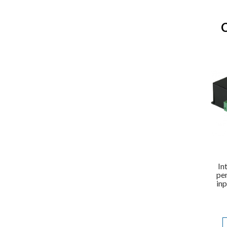
In
pen
in