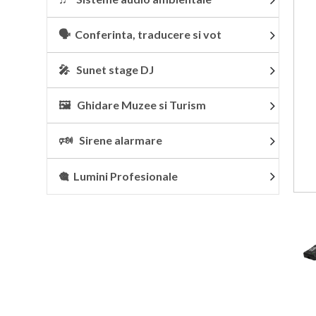
🗣 Conferinta, traducere si vot
🎤 Sunet stage DJ
🖼 Ghidare Muzee si Turism
🕬 Sirene alarmare
🎕 Lumini Profesionale