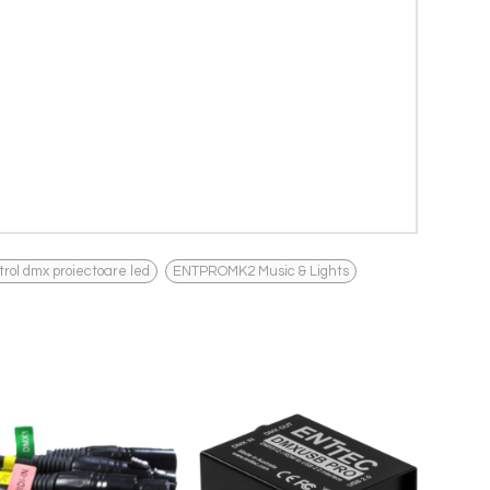
,
trol dmx proiectoare led
ENTPROMK2 Music & Lights