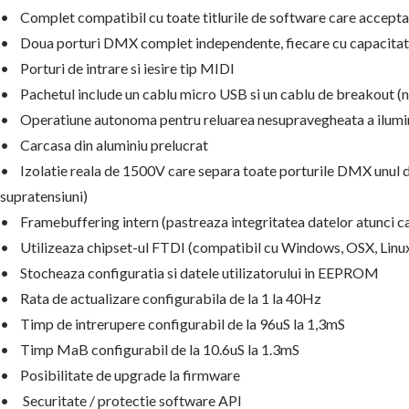
• Complet compatibil cu toate titlurile de software care acc
• Doua porturi DMX complet independente, fiecare cu capacit
• Porturi de intrare si iesire tip MIDI
• Pachetul include un cablu micro USB si un cablu de breakout 
• Operatiune autonoma pentru reluarea nesupravegheata a ilumin
• Carcasa din aluminiu prelucrat
• Izolatie reala de 1500V care separa toate porturile DMX unul de 
supratensiuni)
• Framebuffering intern (pastreaza integritatea datelor atunci c
• Utilizeaza chipset-ul FTDI (compatibil cu Windows, OSX, Linux
• Stocheaza configuratia si datele utilizatorului in EEPROM
• Rata de actualizare configurabila de la 1 la 40Hz
• Timp de intrerupere configurabil de la 96uS la 1,3mS
• Timp MaB configurabil de la 10.6uS la 1.3mS
• Posibilitate de upgrade la firmware
• Securitate / protectie software API