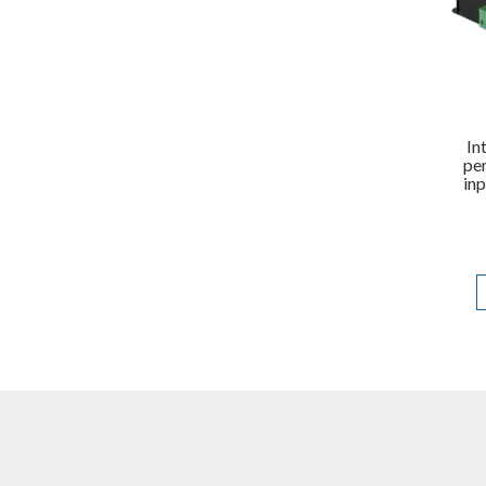
In
pen
in