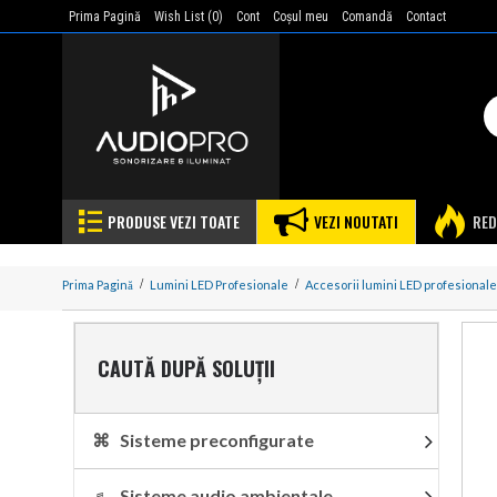
Prima Pagină
Wish List (
0
)
Cont
Coşul meu
Comandă
Contact
PRODUSE VEZI TOATE
VEZI NOUTATI
RED
Prima Pagină
Lumini LED Profesionale
Accesorii lumini LED profesionale
CAUTĂ DUPĂ SOLUȚII
⌘ Sisteme preconfigurate
♬ Sisteme audio ambientale