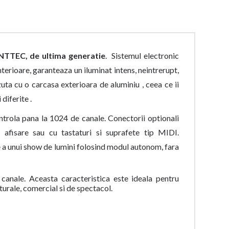
TTEC, de ultima generatie
. Sistemul electronic
terioare, garanteaza un iluminat intens, neintrerupt,
ta cu o carcasa exterioara de aluminiu , ceea ce ii
diferite .
trola pana la 1024 de canale. Conectorii optionali
afisare sau cu tastaturi si suprafete tip MIDI.
a unui show de lumini folosind modul autonom, fara
canale. Aceasta caracteristica este ideala pentru
urale, comercial si de spectacol.