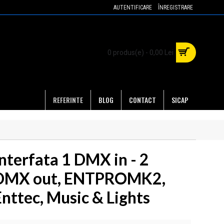
AUTENTIFICARE
ÎNREGISTRARE
0 produs(e) - 0,00 Lei
REFERINTE
BLOG
CONTACT
SICAP
Interfata 1 DMX in - 2
DMX out, ENTPROMK2,
Enttec, Music & Lights