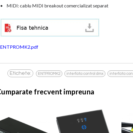
• MIDI: cablu MIDI breakout comercializat separat
ENTPROMK2.pdf
,
,
Etichete:
ENTPROMK2
interfata control dmx
interfata con
Cumparate frecvent impreuna