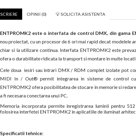
SCRIERE
OPINII (0)
💡 SOLICITA ASISTENTA
ENTPROMK2 este o interfata de control DMX, din gama EN
nou proiectat, cu un procesor de 6 ori mai rapid decat modelele an
chiar si la utilizare continua. Interfata ENTPROMK2 este prevazu
ofera o durabilitate ridicata la transport si montare in multe locatii 
Cele doua iesiri sau intrari DMX / RDM complet izolate pot con
MIDI In / Out® permit integrarea in sisteme de control cu 
ENTPROMK2 ofera posibilitatea de stocare in memorie si redare 
a fi necesara conectarea unui PC.
Memoria incorporata permite inregistrarea luminii pentru 512 
folosirea interfetei ENTPROMK2 in aplicatiile de iluminat arhitect
Specificatii tehnice
: