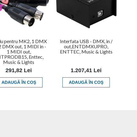
lu pentru MK2, 1 DMX
Interfata USB - DMX, in /
 2 DMX out, 1 MIDI in -
out,ENTDMXUPRO,
1 MIDI out,
ENTTEC, Music & Lights
TPRODB15, Enttec,
Music & Lights
291,82 Lei
1.207,41 Lei
ADAUGĂ ÎN COŞ
ADAUGĂ ÎN COŞ