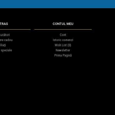
TRAS
CONTUL MEU
ucători
Cont
ere cadou
Istoric comenzi
iliaţi
Wish List (
0
)
 speciale
Newsletter
Prima Pagină