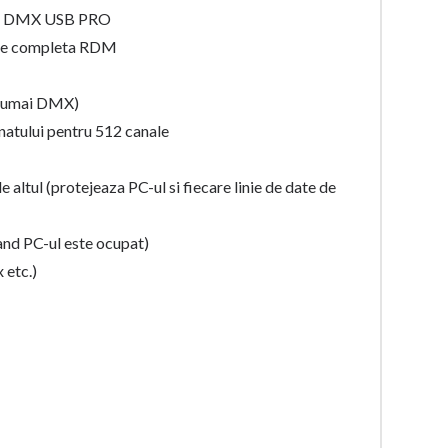
epta DMX USB PRO
ate completa RDM
(numai DMX)
atului pentru 512 canale
altul (protejeaza PC-ul si fiecare linie de date de
and PC-ul este ocupat)
 etc.)