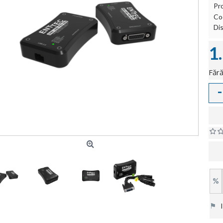
Pr
Co
Dis
1
Fără
-
%
⚑
In