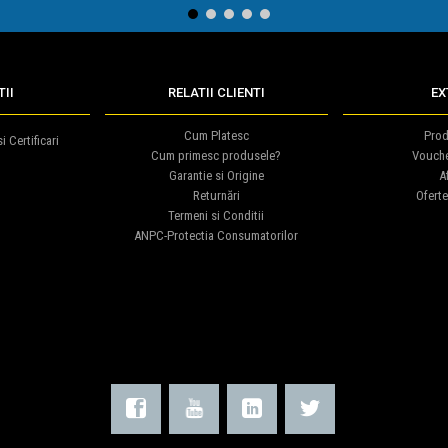
1
2
3
4
5
II
RELATII CLIENTI
EX
Cum Platesc
Prod
i Certificari
Cum primesc produsele?
Vouch
Garantie si Origine
Af
Returnări
Oferte
Termeni si Conditii
ANPC-Protectia Consumatorilor