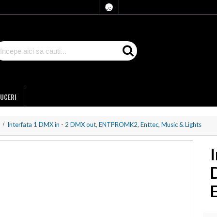
Lei
UCERI
Interfata 1 DMX in - 2 DMX out, ENTPROMK2, Enttec, Music & Lights