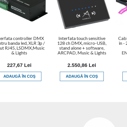
terfata controller DMX
Interfata touch sensitive
Cab
tru banda led, XLR 3p /
128 ch DMX, micro-USB,
in -
put RJ45, LSDMX,Music
stand alone + software,
& Lights
ARCPAD, Music & Lights
EN
227,67 Lei
2.550,86 Lei
ADAUGĂ ÎN COŞ
ADAUGĂ ÎN COŞ