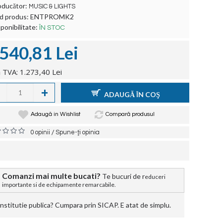
oducător:
MUSIC & LIGHTS
d produs:
ENTPROMK2
ponibilitate:
ÎN STOC
.540,81 Lei
 TVA: 1.273,40 Lei
+
ADAUGĂ ÎN COŞ
Adaugă in Wishlist
Compară produsul
/
0 opinii
Spune-ţi opinia
Comanzi mai multe bucati?
Te bucuri de r
educeri
importante si de echipamente remarcabile.
stitutie publica? Cumpara prin SICAP. E atat de simplu.