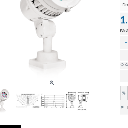
Dis
1
Fără
-
%
⚑
In