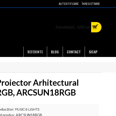
AUTENTIFICARE
ÎNREGISTRARE
0 produs(e) - 0,00 Lei
REFERINTE
BLOG
CONTACT
SICAP
Proiector Arhitectural
RGB, ARCSUN18RGB
oducător:
MUSIC & LIGHTS
d produs:
ARCSUN18RGB