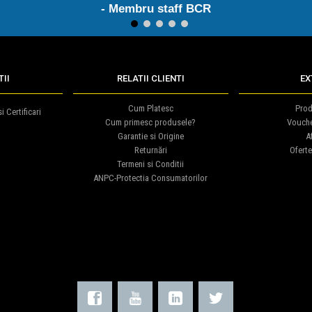
- Membru staff BCR
1
2
3
4
5
II
RELATII CLIENTI
EX
Cum Platesc
Prod
i Certificari
Cum primesc produsele?
Vouch
Garantie si Origine
Af
Returnări
Oferte
Termeni si Conditii
ANPC-Protectia Consumatorilor