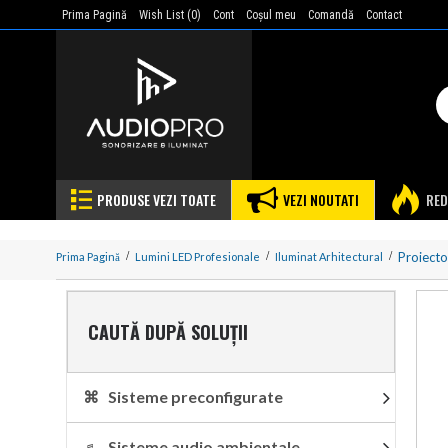
Prima Pagină
Wish List (
0
)
Cont
Coşul meu
Comandă
Contact
PRODUSE VEZI TOATE
VEZI NOUTATI
RED
Proiect
Prima Pagină
Lumini LED Profesionale
Iluminat Arhitectural
CAUTĂ DUPĂ SOLUȚII
⌘ Sisteme preconfigurate
♬ Sisteme audio ambientale