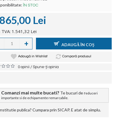
ponibilitate:
ÎN STOC
.865,00 Lei
 TVA: 1.541,32 Lei
+
ADAUGĂ ÎN COŞ
Adaugă in Wishlist
Compară produsul
/
0 opinii
Spune-ţi opinia
Comanzi mai multe bucati?
Te bucuri de r
educeri
importante si de echipamente remarcabile.
stitutie publica? Cumpara prin SICAP. E atat de simplu.