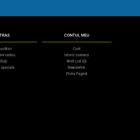
TRAS
CONTUL MEU
ucători
Cont
ere cadou
Istoric comenzi
iliaţi
Wish List (
0
)
 speciale
Newsletter
Prima Pagină