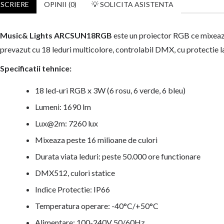
SCRIERE
OPINII (0)
💡 SOLICITA ASISTENTA
Music& Lights ARCSUN18RGB
este un proiector RGB ce mixeaza
prevazut cu 18 leduri multicolore, controlabil DMX, cu protectie la 
Specificatii tehnice:
18 led-uri RGB x 3W (6 rosu, 6 verde, 6 bleu)
Lumeni: 1690 lm
Lux@2m: 7260 lux
Mixeaza peste 16 milioane de culori
Durata viata leduri: peste 50.000 ore functionare
DMX512, culori statice
Indice Protectie: IP66
Temperatura operare: -40°C/+50°C
Alimentare: 100-240V 50/60Hz