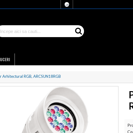
Lei
UCERI
or Arhitectural RGB, ARCSUN18RGB
Pr
Co