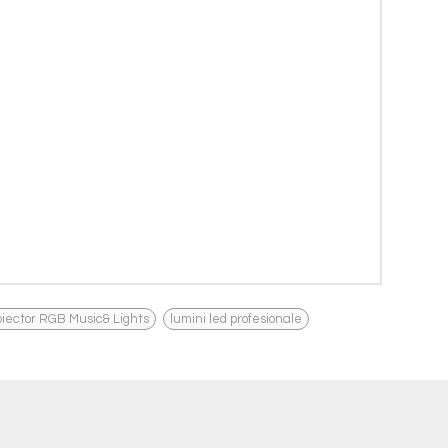
,
oiector RGB Music& Lights
lumini led profesionale