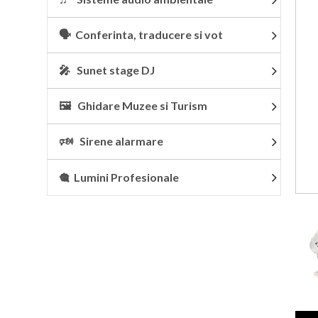
🗣 Conferinta, traducere si vot
🎤 Sunet stage DJ
🖼 Ghidare Muzee si Turism
🕬 Sirene alarmare
🎕 Lumini Profesionale