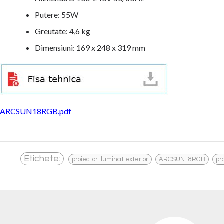
Putere: 55W
Greutate: 4,6 kg
Dimensiuni: 169 x 248 x 319 mm
ARCSUN18RGB.pdf
,
,
Etichete:
proiector iluminat exterior
ARCSUN18RGB
pr