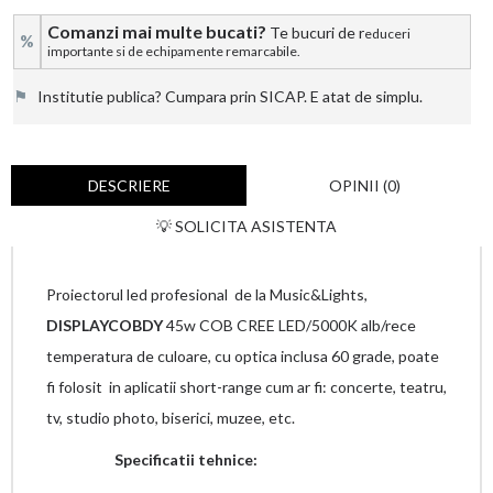
Comanzi mai multe bucati?
Te bucuri de r
educeri
%
importante si de echipamente remarcabile.
⚑
Institutie publica? Cumpara prin SICAP. E atat de simplu.
DESCRIERE
OPINII (0)
💡 SOLICITA ASISTENTA
Proiectorul led profesional de la Music&Lights,
DISPLAYCOBDY
45w COB CREE LED/5000K alb/rece
temperatura de culoare, cu optica inclusa 60 grade, poate
fi folosit in aplicatii short-range cum ar fi: concerte, teatru,
tv, studio photo, biserici, muzee, etc.
Specificatii tehnice: