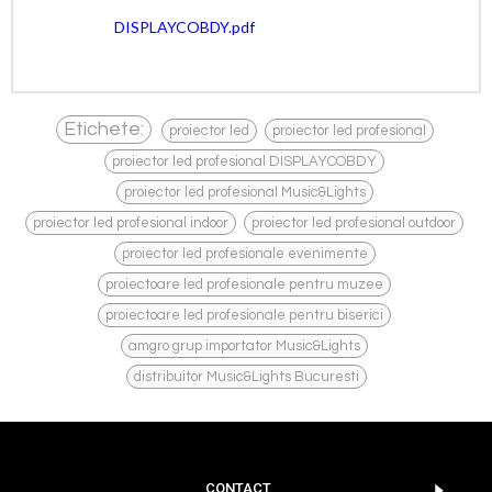
DISPLAYCOBDY.pdf
,
,
Etichete:
proiector led
proiector led profesional
,
proiector led profesional DISPLAYCOBDY
,
proiector led profesional Music&Lights
,
,
proiector led profesional indoor
proiector led profesional outdoor
,
proiector led profesionale evenimente
,
proiectoare led profesionale pentru muzee
,
proiectoare led profesionale pentru biserici
,
amgro grup importator Music&Lights
distribuitor Music&Lights Bucuresti
CONTACT