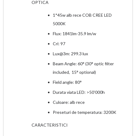
OPTICA
1*45w alb rece COB CREE LED
5000K
Flux: 1841lm-35.9 lm/w
Cri: 97
Lux@3m: 299.3 lux
Beam Angle: 60° (30° optic filter
included, 15° optional)
Field angle: 80°
Durata viata LED: >50’000h
Culoare: alb rece
Preseturi de temperatura: 3200K
CARACTERISTICI