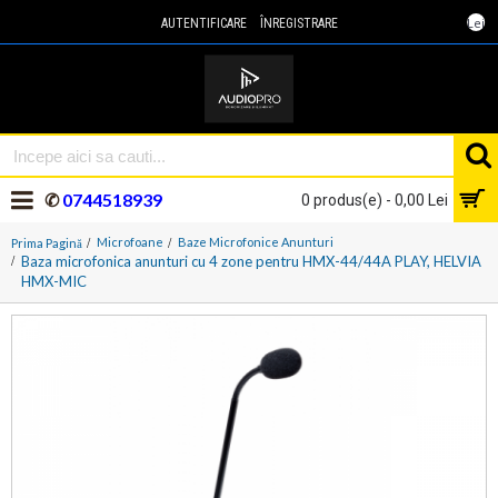
Lei
AUTENTIFICARE
ÎNREGISTRARE
✆
0744518939
0 produs(e) - 0,00 Lei
Microfoane
Baze Microfonice Anunturi
Prima Pagină
Baza microfonica anunturi cu 4 zone pentru HMX-44/44A PLAY, HELVIA
HMX-MIC