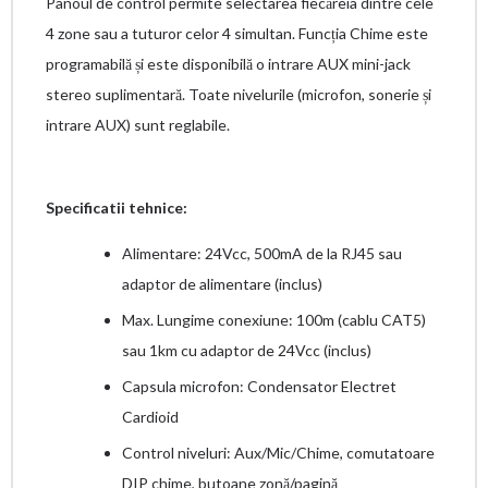
Panoul de control permite selectarea fiecăreia dintre cele
4 zone sau a tuturor celor 4 simultan. Funcția Chime este
programabilă și este disponibilă o intrare AUX mini-jack
stereo suplimentară. Toate nivelurile (microfon, sonerie și
intrare AUX) sunt reglabile.
Specificatii tehnice:
Alimentare: 24Vcc, 500mA de la RJ45 sau
adaptor de alimentare (inclus)
Max. Lungime conexiune: 100m (cablu CAT5)
sau 1km cu adaptor de 24Vcc (inclus)
Capsula microfon: Condensator Electret
Cardioid
Control niveluri: Aux/Mic/Chime, comutatoare
DIP chime, butoane zonă/pagină