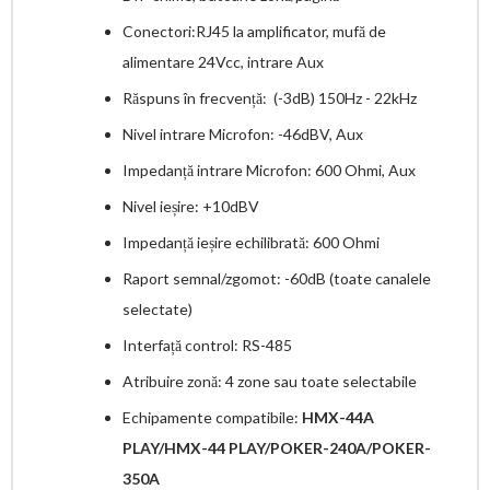
Conectori:RJ45 la amplificator, mufă de
alimentare 24Vcc, intrare Aux
Răspuns în frecvență: (-3dB) 150Hz - 22kHz
Nivel intrare Microfon: -46dBV, Aux
Impedanță intrare Microfon: 600 Ohmi, Aux
Nivel ieșire: +10dBV
Impedanță ieșire echilibrată: 600 Ohmi
Raport semnal/zgomot: -60dB (toate canalele
selectate)
Interfață control: RS-485
Atribuire zonă: 4 zone sau toate selectabile
Echipamente compatibile:
HMX-44A
PLAY/
HMX-44 PLAY/POKER-240A/POKER-
350A