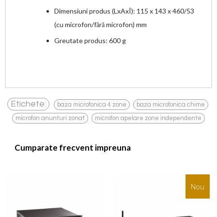
Dimensiuni produs (LxAxÎ): 115 x 143 x 460/53
(cu microfon/fără microfon) mm
Greutate produs: 600 g
,
,
Etichete:
baza microfonica 4 zone
baza microfonica chime
,
microfon anunturi zonat
microfon apelare zone independente
Cumparate frecvent impreuna
Nou