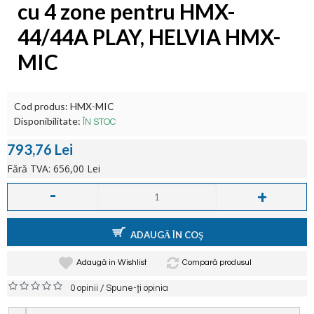
cu 4 zone pentru HMX-
44/44A PLAY, HELVIA HMX-
MIC
Cod produs:
HMX-MIC
Disponibilitate:
ÎN STOC
793,76 Lei
Fără TVA: 656,00 Lei
-
+
ADAUGĂ ÎN COŞ
Adaugă in Wishlist
Compară produsul
/
0 opinii
Spune-ţi opinia