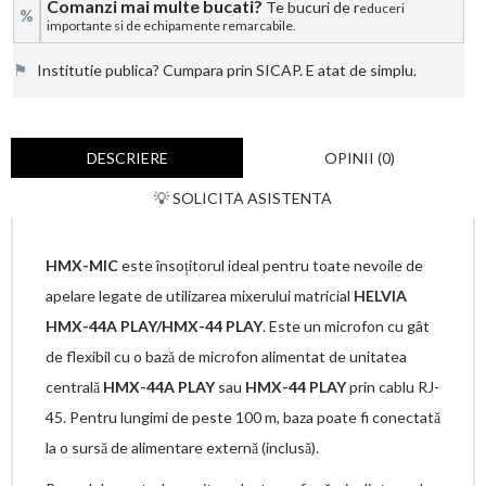
Comanzi mai multe bucati?
Te bucuri de r
educeri
%
importante si de echipamente remarcabile.
⚑
Institutie publica? Cumpara prin SICAP. E atat de simplu.
DESCRIERE
OPINII (0)
💡 SOLICITA ASISTENTA
HMX-MIC
este însoțitorul ideal pentru toate nevoile de
apelare legate de utilizarea mixerului matricial
HELVIA
HMX-44A PLAY/HMX-44 PLAY
. Este un microfon cu gât
de flexibil cu o bază de microfon alimentat de unitatea
centrală
HMX-44A PLAY
sau
HMX-44 PLAY
prin cablu RJ-
45. Pentru lungimi de peste 100 m, baza poate fi conectată
la o sursă de alimentare externă (inclusă).