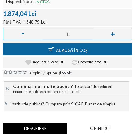
Disponibilitate:
ÎN STOC
1.874,04 Lei
Fără TVA: 1.548,79 Lei
-
+
ADAUGĂ ÎN COŞ
Adaugă in Wishlist
Compară produsul
/
0 opinii
Spune-ţi opinia
Comanzi mai multe bucati?
Te bucuri de r
educeri
%
importante si de echipamente remarcabile.
⚑
Institutie publica? Cumpara prin SICAP. E atat de simplu.
DESCRIERE
OPINII (0)