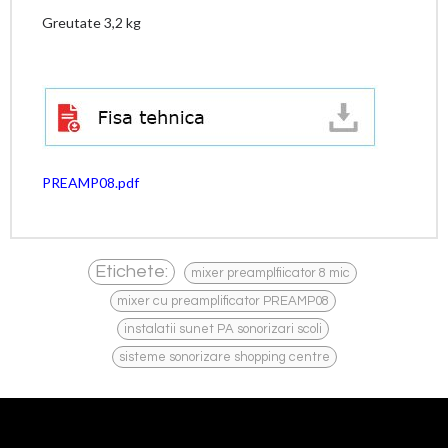
Greutate 3,2 kg
PREAMP08.pdf
,
Etichete:
mixer preamplfiicator 8 mic
,
mixer cu preamplificator PREAMP08
,
instalatii sunet PA sonorizari scoli
sisteme sonorizare shopping centre