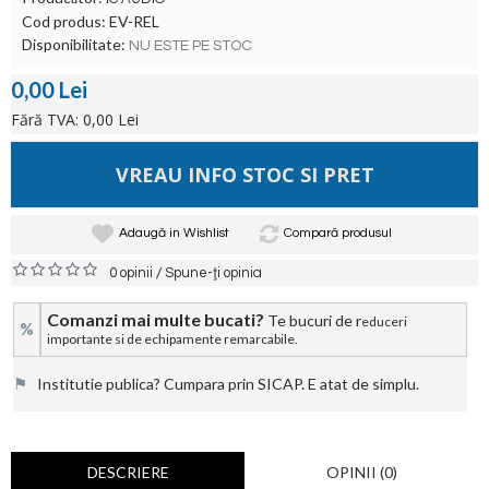
Cod produs:
EV-REL
Disponibilitate:
NU ESTE PE STOC
0,00 Lei
Fără TVA: 0,00 Lei
VREAU INFO STOC SI PRET
Adaugă in Wishlist
Compară produsul
/
0 opinii
Spune-ţi opinia
Comanzi mai multe bucati?
Te bucuri de r
educeri
%
importante si de echipamente remarcabile.
⚑
Institutie publica? Cumpara prin SICAP. E atat de simplu.
DESCRIERE
OPINII (0)