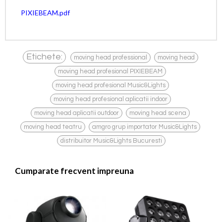
PIXIEBEAM.pdf
,
,
Etichete:
moving head professional
moving head
,
moving head profesional PIXIEBEAM
,
moving head profesional Music&Lights
,
moving head profesional aplicatii indoor
,
,
moving head aplicatii outdoor
moving head scena
,
,
moving head teatru
amgro grup importator Music&Lights
distribuitor Music&Lights Bucuresti
Cumparate frecvent impreuna