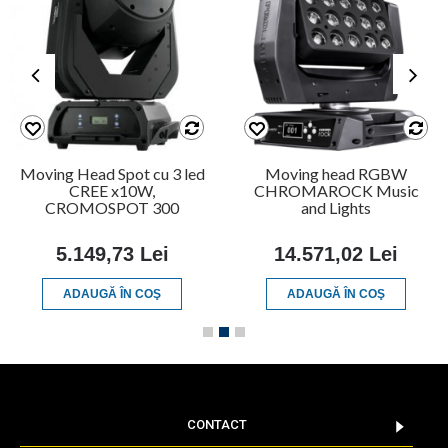
Moving Head Spot cu 3 led
Moving head RGBW
CREE x10W,
CHROMAROCK Music
CROMOSPOT 300
and Lights
5.149,73 Lei
14.571,02 Lei
ADAUGĂ ÎN COŞ
ADAUGĂ ÎN COŞ
CONTACT