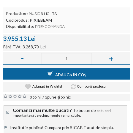
Producător:
MUSIC & LIGHTS
Cod produs:
PIXIEBEAM
Disponibilitate:
PRE-COMANDA
3.955,13 Lei
Fără TVA: 3.268,70 Lei
-
+
ADAUGĂ ÎN COŞ
Adaugă in Wishlist
Compară produsul
/
0 opinii
Spune-ţi opinia
Comanzi mai multe bucati?
Te bucuri de r
educeri
%
importante si de echipamente remarcabile.
⚑
Institutie publica? Cumpara prin SICAP. E atat de simplu.