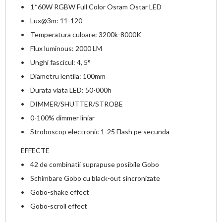
• 1*60W RGBW Full Color Osram Ostar LED
• Lux@3m: 11-120
• Temperatura culoare: 3200k-8000K
• Flux luminous: 2000 LM
• Unghi fascicul: 4, 5°
• Diametru lentila: 100mm
• Durata viata LED: 50-000h
• DIMMER/SHUTTER/STROBE
• 0-100% dimmer liniar
• Stroboscop electronic 1-25 Flash pe secunda
EFFECTE
• 42 de combinatii suprapuse posibile Gobo
• Schimbare Gobo cu black-out sincronizate
• Gobo-shake effect
• Gobo-scroll effect