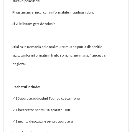
surzi/hipoacustici.
Programam si incarcam informatiile in audioghiduri.
Si vi le livram gata de folosit.
Stiai ca in Romania cele mai multe muzee pun la dispozitie
vizitatorilor informatii in limba romana, germana, franceza si
engleza?
Pachetul include:
✓10 aparate audioghid Tour cu casca mono
✓1 incarcator pentru 10 aparate Tour
✓1 geanta depozitare pentru aparate si