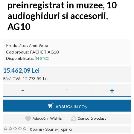
preinregistrat in muzee, 10
audioghiduri si accesorii,
AG10
Producător:
Amro Grup
Cod produs:
PACHET AG10
Disponibilitate:
ÎN STOC
15.462,09 Lei
Fără TVA: 12.778,59 Lei
-
+
ADAUGĂ ÎN COŞ
Adaugă in Wishlist
Compară produsul
/
0 opinii
Spune-ţi opinia