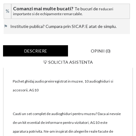
Comanzi mai multe bucati?
Te bucuri de r
educeri
%
importante si de echipamente remarcabile.
⚑
Institutie publica? Cumpara prin SICAP. E atat de simplu.
DESCRIERE
OPINII (0)
💡 SOLICITA ASISTENTA
Pachet ghidaj audio preinregistrat in muzee, 10 audioghiduri si
accesorii, AG10
Cauti un set complet de audioghiduri pentru muzeu? Daca ai nevoie
de un kit esential de informare pentru vizitatori, AG10 este
aparatura potrivita. Ne-am inspirat din alegerile reale facute de