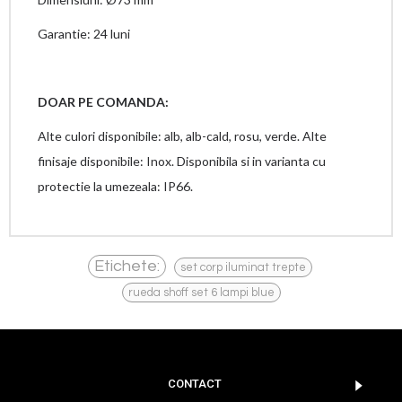
Garantie: 24 luni
DOAR PE COMANDA:
Alte culori disponibile: alb, alb-cald, rosu, verde. Alte
finisaje disponibile: Inox. Disponibila si in varianta cu
protectie la umezeala: IP66.
,
Etichete:
set corp iluminat trepte
rueda shoff set 6 lampi blue
CONTACT