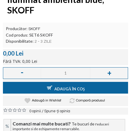
SKOFF
Producător:
SKOFF
Cod produs:
SET6 SKOFF
Disponibilitate:
2 - 3 ZILE
0,00 Lei
Fără TVA: 0,00 Lei
-
+
ADAUGĂ ÎN COŞ
Adaugă in Wishlist
Compară produsul
/
0 opinii
Spune-ţi opinia
Comanzi mai multe bucati?
Te bucuri de r
educeri
%
importante si de echipamente remarcabile.