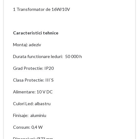
1 Transformator de 16W/10V
Caracteristici tehnice
Montaj: adeziv
Durata functionare leduri:
50 000 h
Grad Protectie: IP20
Clasa Protectie: III`S
Alimentare: 10 V DC
Culori Led: albastru
Finisaje: aluminiu
Consum: 0,4 W
Dimensiuni: Ø73 mm