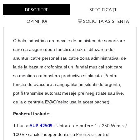
DESCRIERE
SPECIFICAŢII
OPINII (0)
💡 SOLICITA ASISTENTA
O hala industriala are nevoie de un sistem de sonorizare
care sa asigure doua functii de baza: difuzarea de
anunturi catre personal sau catre zona administrativa, de
la de la baza microfonica si un fundal muzical soft care
sa mentina o atmosfera productiva si placuta. Pentru
functia de evacuare a angajatilor, in situatii de urgenta,
pot fi transmise automat mesaje preinregistrate sau live,
de la o centrala EVAC(neinclusa in acest pachet).
Pachetul include:
1 buc x
AUP 4250S
- Unitate de putere 4 x 250 W rms /
100 V - canale independente cu Priority si control