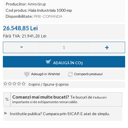
Producător:
Amro Grup
Cod produs:
Hala industriala 1000 mp
Disponibilitate:
PRE-COMANDA
26.548,85 Lei
Fără TVA: 21.941,20 Lei
-
+
ADAUGĂ ÎN COŞ
Adaugă in Wishlist
Compară produsul
/
0 opinii
Spune-ţi opinia
Comanzi mai multe bucati?
Te bucuri de r
educeri
%
importante si de echipamente remarcabile.
⚑
Institutie publica? Cumpara prin SICAP. E atat de simplu.