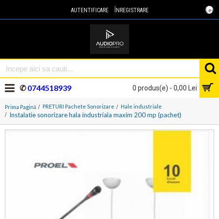
Lei
AUTENTIFICARE
ÎNREGISTRARE
✆
0744518939
0 produs(e) - 0,00 Lei
PRETURI Pachete Sonorizare
Hale industriale
Prima Pagină
Instalatie sonorizare hala industriala maxim 200 mp (pachet)