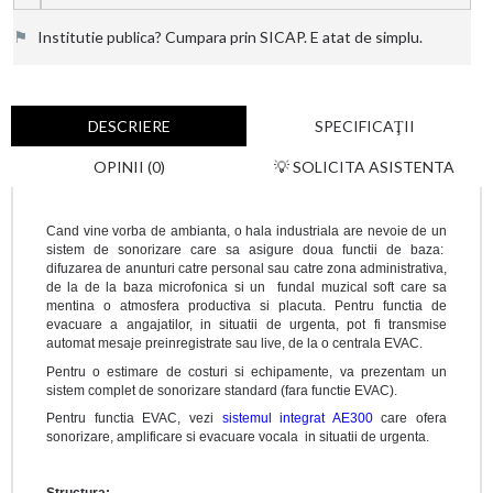
⚑
Institutie publica? Cumpara prin SICAP. E atat de simplu.
DESCRIERE
SPECIFICAŢII
OPINII (0)
💡 SOLICITA ASISTENTA
Cand vine vorba de ambianta, o hala industriala are nevoie de un
sistem de sonorizare care sa asigure doua functii de baza:
difuzarea de anunturi catre personal sau catre zona administrativa,
de la de la baza microfonica si un fundal muzical soft care sa
mentina o atmosfera productiva si placuta. Pentru functia de
evacuare a angajatilor, in situatii de urgenta, pot fi transmise
automat mesaje preinregistrate sau live, de la o centrala EVAC.
Pentru o estimare de costuri si echipamente, va prezentam un
sistem complet de sonorizare standard (fara functie EVAC).
Pentru functia EVAC, vezi
sistemul integrat AE300
care ofera
sonorizare, amplificare si evacuare vocala in situatii de urgenta.