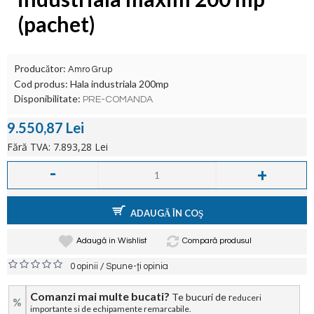
(pachet)
Producător:
Amro Grup
Cod produs:
Hala industriala 200mp
Disponibilitate:
PRE-COMANDA
9.550,87 Lei
Fără TVA: 7.893,28 Lei
-
+
ADAUGĂ ÎN COŞ
Adaugă in Wishlist
Compară produsul
/
0 opinii
Spune-ţi opinia
Comanzi mai multe bucati?
Te bucuri de r
educeri
%
importante si de echipamente remarcabile.